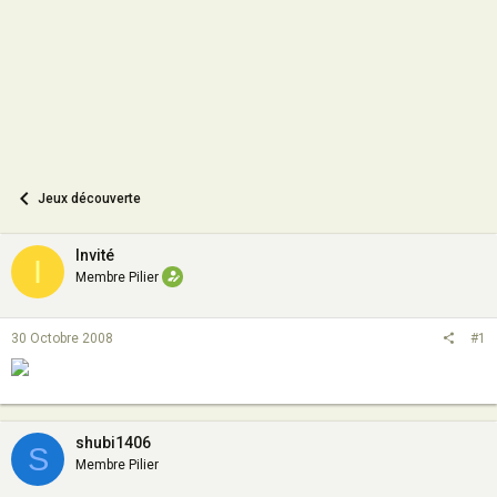
n
Jeux découverte
Invité
I
Membre Pilier
30 Octobre 2008
#1
shubi1406
S
Membre Pilier