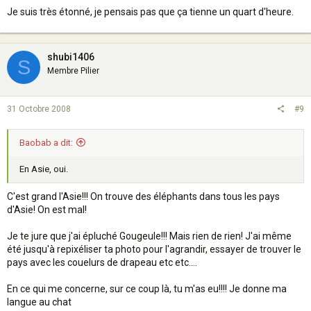
Je suis très étonné, je pensais pas que ça tienne un quart d'heure.
shubi1406
S
Membre Pilier
31 Octobre 2008
#9
Baobab a dit:
En Asie, oui.
C'est grand l'Asie!!! On trouve des éléphants dans tous les pays
d'Asie! On est mal!
Je te jure que j'ai épluché Gougeule!!! Mais rien de rien! J'ai même
été jusqu'à repixéliser ta photo pour l'agrandir, essayer de trouver le
pays avec les couelurs de drapeau etc etc....
En ce qui me concerne, sur ce coup là, tu m'as eu!!!! Je donne ma
langue au chat