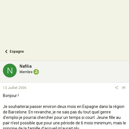
n
Espagne
Nafilia
N
Membre
13 Juillet 2006
#1
Bonjour !
Je souhaiterai passer environ deux mois en Espagne dans la région
de Barcelone. En revanche, je ne sais pas du tout quel genre
d'emploi je pourrai chercher pour un temps si court. Jeune fille au
pair n'est possible que pour une période de 6 mois minimum, mais le
principe de la famille d'accueil m'aurait plu.