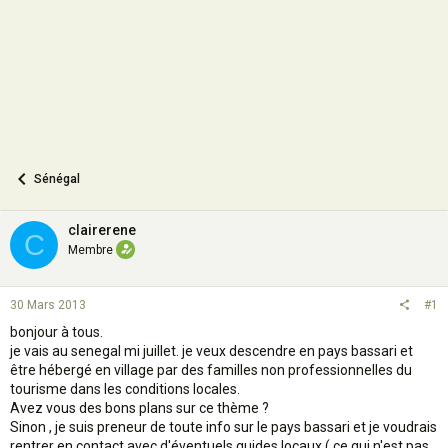
n
Sénégal
clairerene
C
Membre
30 Mars 2013
#1
bonjour à tous.
je vais au senegal mi juillet. je veux descendre en pays bassari et
être hébergé en village par des familles non professionnelles du
tourisme dans les conditions locales.
Avez vous des bons plans sur ce thème ?
Sinon , je suis preneur de toute info sur le pays bassari et je voudrais
rentrer en contact avec d'éventuels guides locaux ( ce qui n'est pas