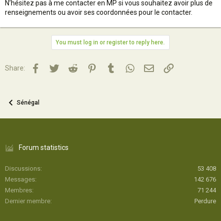
N’hésitez pas à me contacter en MP si vous souhaitez avoir plus de
renseignements ou avoir ses coordonnées pour le contacter.
You must log in or register to reply here.
Facebook
Twitter
Reddit
Pinterest
Tumblr
WhatsApp
Email
Lien
Share:
Sénégal
Forum statistics
Discussions
53 408
Messages
142 676
Membres
71 244
Dernier membre
Perdure