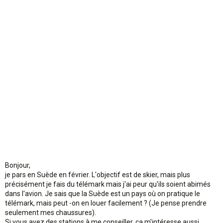
n
Bonjour,
je pars en Suède en février. L'objectif est de skier, mais plus
précisément je fais du télémark mais j'ai peur qu'ils soient abimés
dans l'avion. Je sais que la Suède est un pays où on pratique le
télémark, mais peut -on en louer facilement ? (Je pense prendre
seulement mes chaussures).
Si vous avez des stations à me conseiller, ça m'intéresse aussi,