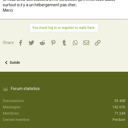
surtout si il y a un hébergement pas cher;
Merci
You must log in or register to reply here.
Facebook
Twitter
Reddit
Pinterest
Tumblr
WhatsApp
Email
Lien
Share:
Suède
Forum statistics
Discussions
53 408
Messages
142 676
Membres
71 244
Dernier membre
Perdure