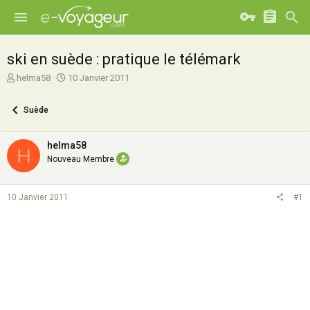
ski en suède : pratique le télémark
A
D
helma58
10 Janvier 2011
u
a
t
t
Suède
e
e
u
d
r
e
helma58
H
d
d
Nouveau Membre
e
é
l
b
a
u
10 Janvier 2011
#1
d
t
i
s
c
u
s
s
i
o