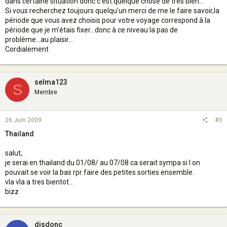
dans certaine situation donc c'est quelque chose de très bien...
Si vous recherchez toujours quelqu'un merci de me le faire savoir,la
période que vous avez choisis pour votre voyage correspond à la
période que je m'étais fixer...donc à ce niveau la pas de
problème...au plaisir...
Cordialement
selma123
S
Membre
26 Juin 2009
#3
Thailand
salut,
je serai en thailand du 01/08/ au 07/08 ca serait sympa si l on
pouvait se voir la bas rpr faire des petites sorties ensemble.
vla vla a tres bientot...
bizz
disdonc