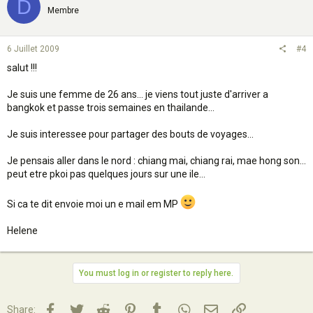
D
Membre
6 Juillet 2009
#4
salut !!!
Je suis une femme de 26 ans... je viens tout juste d'arriver a
bangkok et passe trois semaines en thailande...
Je suis interessee pour partager des bouts de voyages...
Je pensais aller dans le nord : chiang mai, chiang rai, mae hong son...
peut etre pkoi pas quelques jours sur une ile...
Si ca te dit envoie moi un e mail em MP
Helene
You must log in or register to reply here.
Facebook
Twitter
Reddit
Pinterest
Tumblr
WhatsApp
Email
Lien
Share: