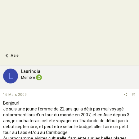
n
Asie
Laurindia
L
Membre
16 Mars 2009
#1
Bonjour!
Je suis une jeune femme de 22 ans qui a déjà pas mal voyagé
notamment lors d'un tour du monde en 2007, et en Asie depuis 3
ans, je souhaiterais cet été voyager en Thaïlande de début juin à
début septembre, et peut être selon le budget aller faire un petit
tour au Laos et/ou au Cambodge...
Au programme, visites culturelle, farniente sur les belles plages,