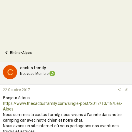
n
Rhône-Alpes
cactus family
C
Nouveau Membre
22 Octobre 2017
#1
Bonjour à tous,
https://www.thecactusfamily.com/single-post/2017/10/18/Les-
Alpes
Nous sommes la cactus family, nous vivons à l'année dans notre
camping car avec notre chien et notre chat.
Nous avons un site internet où nous partageons nos aventures,
trucks et astuces.