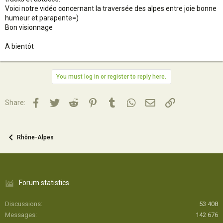
Voici notre vidéo concernant la traversée des alpes entre joie bonne
humeur et parapente=)
Bon visionnage
A bientôt
You must log in or register to reply here.
Facebook
Twitter
Reddit
Pinterest
Tumblr
WhatsApp
Email
Lien
Share:
Rhône-Alpes
Forum statistics
Discussions
53 408
Messages
142 676