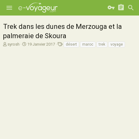
Trek dans les dunes de Merzouga et la
palmeraie de Skoura
A
D
T
syrosh
19 Janvier 2017
désert
maroc
trek
voyage
u
a
a
t
t
g
e
e
s
u
d
r
e
d
d
e
é
l
b
a
u
d
t
i
s
c
u
s
s
i