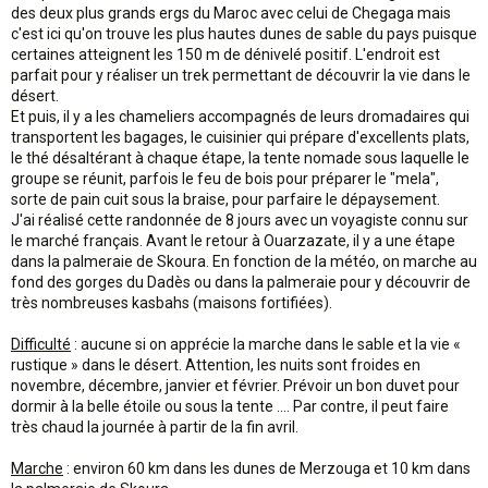
des deux plus grands ergs du Maroc avec celui de Chegaga mais
c'est ici qu'on trouve les plus hautes dunes de sable du pays puisque
certaines atteignent les 150 m de dénivelé positif. L'endroit est
parfait pour y réaliser un trek permettant de découvrir la vie dans le
désert.
Et puis, il y a les chameliers accompagnés de leurs dromadaires qui
transportent les bagages, le cuisinier qui prépare d'excellents plats,
le thé désaltérant à chaque étape, la tente nomade sous laquelle le
groupe se réunit, parfois le feu de bois pour préparer le "mela",
sorte de pain cuit sous la braise, pour parfaire le dépaysement.
J'ai réalisé cette randonnée de 8 jours avec un voyagiste connu sur
le marché français. Avant le retour à Ouarzazate, il y a une étape
dans la palmeraie de Skoura. En fonction de la météo, on marche au
fond des gorges du Dadès ou dans la palmeraie pour y découvrir de
très nombreuses kasbahs (maisons fortifiées).
Difficulté
: aucune si on apprécie la marche dans le sable et la vie «
rustique » dans le désert. Attention, les nuits sont froides en
novembre, décembre, janvier et février. Prévoir un bon duvet pour
dormir à la belle étoile ou sous la tente …. Par contre, il peut faire
très chaud la journée à partir de la fin avril.
Marche
: environ 60 km dans les dunes de Merzouga et 10 km dans