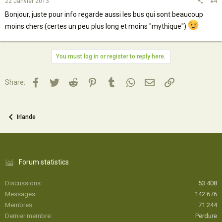
22 Janvier 2013
#4
Bonjour, juste pour info regarde aussi les bus qui sont beaucoup
moins chers (certes un peu plus long et moins "mythique")
You must log in or register to reply here.
Facebook
Twitter
Reddit
Pinterest
Tumblr
WhatsApp
Email
Lien
Share:
Irlande
Forum statistics
Discussions
53 408
Messages
142 676
Membres
71 244
Dernier membre
Perdure