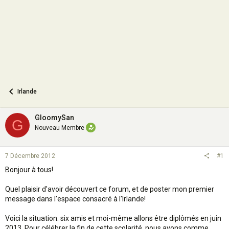
n
Irlande
GloomySan
G
Nouveau Membre
7 Décembre 2012
#1
Bonjour à tous!
Quel plaisir d'avoir découvert ce forum, et de poster mon premier
message dans l'espace consacré à l'Irlande!
Voici la situation: six amis et moi-même allons être diplômés en juin
2013. Pour célébrer la fin de cette scolarité, nous avons comme