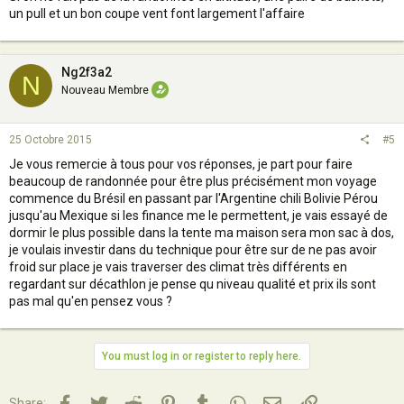
un pull et un bon coupe vent font largement l'affaire
Ng2f3a2
N
Nouveau Membre
25 Octobre 2015
#5
Je vous remercie à tous pour vos réponses, je part pour faire
beaucoup de randonnée pour être plus précisément mon voyage
commence du Brésil en passant par l'Argentine chili Bolivie Pérou
jusqu'au Mexique si les finance me le permettent, je vais essayé de
dormir le plus possible dans la tente ma maison sera mon sac à dos,
je voulais investir dans du technique pour être sur de ne pas avoir
froid sur place je vais traverser des climat très différents en
regardant sur décathlon je pense qu niveau qualité et prix ils sont
pas mal qu'en pensez vous ?
You must log in or register to reply here.
Facebook
Twitter
Reddit
Pinterest
Tumblr
WhatsApp
Email
Lien
Share: