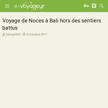
Voyage de Noces à Bali hors des sentiers
battus
A
D
fanny2605
4 Octobre 2011
u
a
t
t
e
e
u
d
r
e
d
d
e
é
l
b
a
u
d
t
i
s
c
u
s
s
i