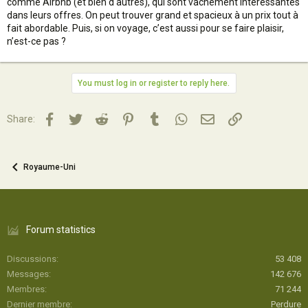
comme Airbnb (et bien d'autres), qui sont vachement intéressantes
dans leurs offres. On peut trouver grand et spacieux à un prix tout à
fait abordable. Puis, si on voyage, c’est aussi pour se faire plaisir,
n’est-ce pas ?
You must log in or register to reply here.
Facebook
Twitter
Reddit
Pinterest
Tumblr
WhatsApp
Email
Lien
Share:
Royaume-Uni
Forum statistics
Discussions
53 408
Messages
142 676
Membres
71 244
Dernier membre
Perdure