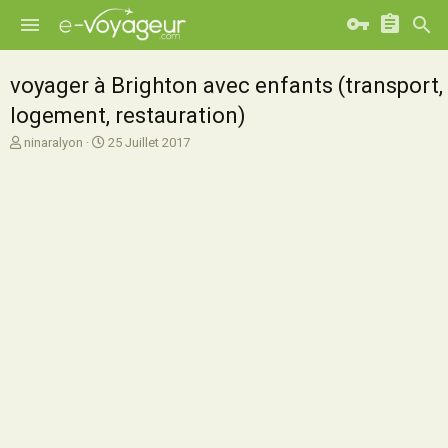
voyager à Brighton avec enfants (transport,
logement, restauration)
A
D
ninaralyon
25 Juillet 2017
u
a
t
t
e
e
u
d
r
e
d
d
e
é
l
b
a
u
d
t
i
s
c
u
s
s
i