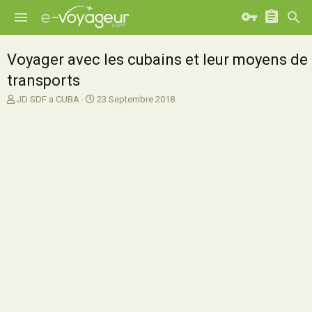
Voyager avec les cubains et leur moyens de
transports
A
D
JD SDF a CUBA
23 Septembre 2018
u
a
t
t
e
e
u
d
r
e
d
d
e
é
l
b
a
u
d
t
i
s
c
u
s
s
i