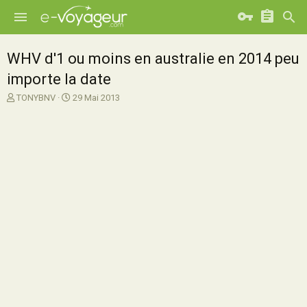
WHV d'1 ou moins en australie en 2014 peu
importe la date
A
D
TONYBNV
29 Mai 2013
u
a
t
t
e
e
u
d
r
e
d
d
e
é
l
b
a
u
d
t
i
s
c
u
s
s
i