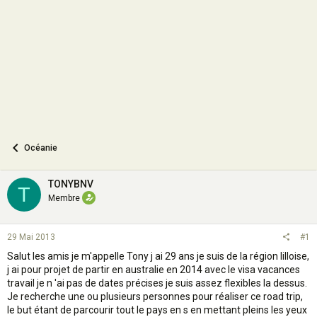
o
n
Océanie
TONYBNV
T
Membre
29 Mai 2013
#1
Salut les amis je m'appelle Tony j ai 29 ans je suis de la région lilloise,
j ai pour projet de partir en australie en 2014 avec le visa vacances
travail je n 'ai pas de dates précises je suis assez flexibles la dessus.
Je recherche une ou plusieurs personnes pour réaliser ce road trip,
le but étant de parcourir tout le pays en s en mettant pleins les yeux