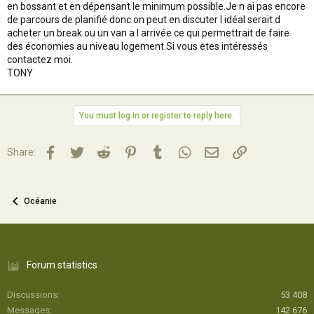
en bossant et en dépensant le minimum possible.Je n ai pas encore
de parcours de planifié donc on peut en discuter l idéal serait d
acheter un break ou un van a l arrivée ce qui permettrait de faire
des économies au niveau logement.Si vous etes intéressés
contactez moi.
TONY
You must log in or register to reply here.
Facebook
Twitter
Reddit
Pinterest
Tumblr
WhatsApp
Email
Lien
Share:
Océanie
Forum statistics
Discussions
53 408
Messages
142 676