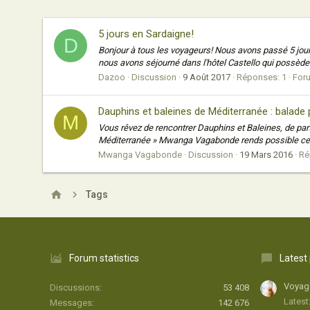
5 jours en Sardaigne!
D
Bonjour à tous les voyageurs! Nous avons passé 5 jour
nous avons séjourné dans l'hôtel Castello qui possède 
Dazoo
Discussion
9 Août 2017
Réponses: 1
For
Dauphins et baleines de Méditerranée : balade
M
Vous rêvez de rencontrer Dauphins et Baleines, de parta
Méditerranée » Mwanga Vagabonde rends possible ce rêv
Mwanga Vagabonde
Discussion
19 Mars 2016
Ré
Tags
Forum statistics
Latest
Voyage
Discussions
53 408
Latest
Messages
142 676