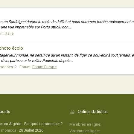
s en Sardaigne durant le mois de Juillet et nous sommes tombé radicalement amo
une vue imprenable sur Porto ottiolu non...
um:
Italie
 photo écolo
ger leur monde, ne serait-ce qu’un instant, de figer ce souvenir à tout jamais, e
e, partez sur le voilier Padishah depuis...
ponses: 2
Forum:
Forum Europe
 posts
Online statistics
r en Algérie - Par quoi commencer ?
Membres en ligne
: monicca
28 Juillet 2026
Visiteurs en ligne