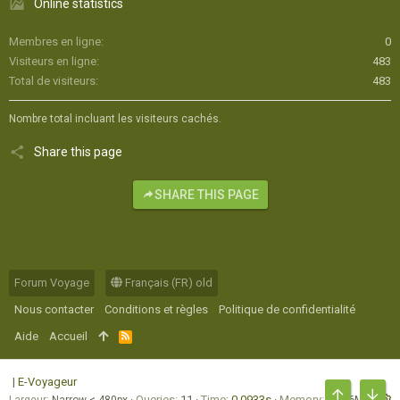
Online statistics
Membres en ligne
0
Visiteurs en ligne
483
Total de visiteurs
483
Nombre total incluant les visiteurs cachés.
Share this page
SHARE THIS PAGE
Forum Voyage
Français (FR) old
Nous contacter
Conditions et règles
Politique de confidentialité
Aide
Accueil
R
S
S
|
E-Voyageur
Queries
11
Time
0.0933s
Memory
11.76MB
Largeur