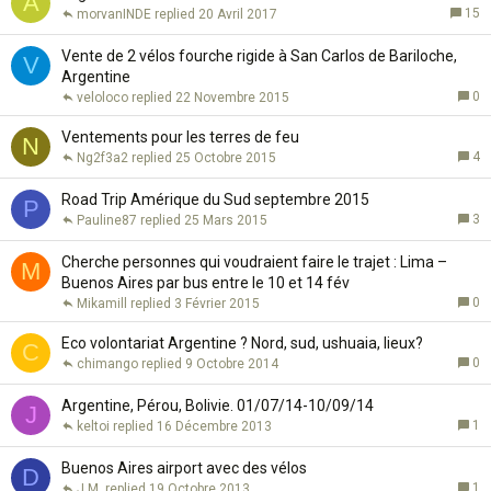
A
15
morvanINDE
20 Avril 2017
Vente de 2 vélos fourche rigide à San Carlos de Bariloche,
V
Argentine
0
veloloco
22 Novembre 2015
Ventements pour les terres de feu
N
4
Ng2f3a2
25 Octobre 2015
Road Trip Amérique du Sud septembre 2015
P
3
Pauline87
25 Mars 2015
Cherche personnes qui voudraient faire le trajet : Lima –
M
Buenos Aires par bus entre le 10 et 14 fév
0
Mikamill
3 Février 2015
Eco volontariat Argentine ? Nord, sud, ushuaia, lieux?
C
0
chimango
9 Octobre 2014
Argentine, Pérou, Bolivie. 01/07/14-10/09/14
J
1
keltoi
16 Décembre 2013
Buenos Aires airport avec des vélos
D
1
J.M.
19 Octobre 2013