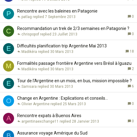
Rencontre avec les baleines en Patagonie
P
0
patlag
7 Septembre 2013
Recommandation un trek de 2/3 semaines en Patagonie ?
C
0
chrispopof
23 Juillet 2013
Difficultés planification trip Argentine Mai 2013
E
18
Madikéra
30 Mars 2013
Formalités passage frontière Argentine vers Brésil à Iguazu
M
2
Madikéra
30 Mars 2013
Tour de l'Argentine en un mois, en bus, mission impossible ?
E
6
Samsara
30 Mars 2013
Change en Argentine : Explications et conseils...
O
0
Olivier Argentine
25 Mars 2013
Rencontre expats à Buenos Aires
A
0
argentinaexchange11
28 Janvier 2013
Assurance voyage Amérique du Sud
B