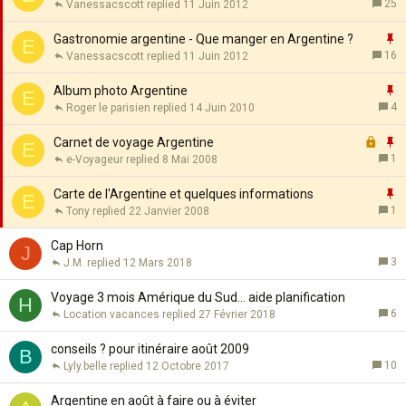
r
25
Vanessacscott
11 Juin 2012
t
p
a
o
I
Gastronomie argentine - Que manger en Argentine ?
E
n
r
16
Vanessacscott
11 Juin 2012
t
t
p
e
a
o
I
Album photo Argentine
E
n
r
4
Roger le parisien
14 Juin 2010
t
t
p
F
e
a
o
I
Carnet de voyage Argentine
E
e
n
r
1
e-Voyageur
8 Mai 2008
r
t
t
p
m
e
a
o
I
Carte de l'Argentine et quelques informations
E
é
n
r
1
Tony
22 Janvier 2008
t
t
p
e
a
o
Cap Horn
J
n
r
3
J.M.
12 Mars 2018
t
t
e
a
Voyage 3 mois Amérique du Sud... aide planification
H
n
6
Location vacances
27 Février 2018
t
e
conseils ? pour itinéraire août 2009
B
10
Lyly.belle
12 Octobre 2017
Argentine en août à faire ou à éviter