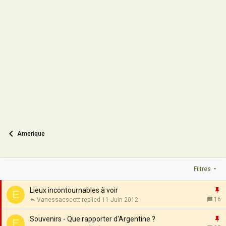
Amerique
Filtres
I
Lieux incontournables à voir
E
16
Vanessacscott
11 Juin 2012
p
o
I
Souvenirs - Que rapporter d'Argentine ?
E