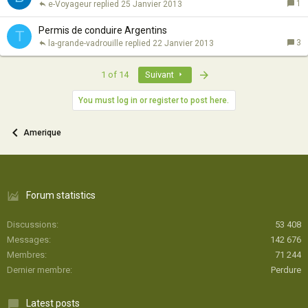
1
e-Voyageur
25 Janvier 2013
Permis de conduire Argentins
T
3
la-grande-vadrouille
22 Janvier 2013
Last
1 of 14
Suivant
You must log in or register to post here.
Amerique
Forum statistics
Discussions
53 408
Messages
142 676
Membres
71 244
Dernier membre
Perdure
Latest posts