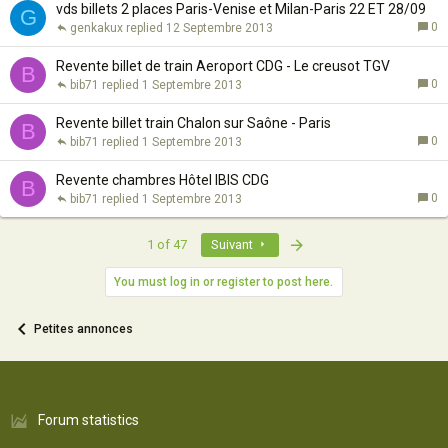
vds billets 2 places Paris-Venise et Milan-Paris 22 ET 28/09
G
0
genkakux
12 Septembre 2013
Revente billet de train Aeroport CDG - Le creusot TGV
B
0
bib71
1 Septembre 2013
Revente billet train Chalon sur Saône - Paris
B
0
bib71
1 Septembre 2013
Revente chambres Hôtel IBIS CDG
B
0
bib71
1 Septembre 2013
Last
1 of 47
Suivant
You must log in or register to post here.
Petites annonces
Forum statistics