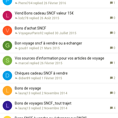
P
n
r
1
Pierre704
26 Février 2016
t
t
e
a
Vend Bons cadeau SNCF valeur 15€
L
n
0
lodz78
26 Août 2015
t
e
Bons d'achat SNCF
V
0
VoyageurParis92
30 Juillet 2015
Bon voyage sncf à vendre ou a echanger
G
0
goudi1
21 Mars 2015
Vos sources d'information pour vos articles de voyage
S
1
marcel
26 Février 2015
Chèques cadeau SNCF à vendre
D
2
didier89
1 Février 2015
Bons de voyage
L
0
lauraj13
2 Novembre 2014
Bons de voyages SNCF_tout trajet
L
4
lauraj13
2 Novembre 2014