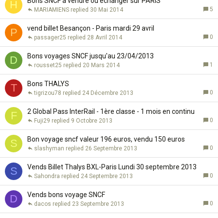
Bons SNCF à vendre ou échanger sur PARIS
H
5
MARIAMIENS
30 Mai 2014
vend billet Besançon - Paris mardi 29 avril
P
0
passager25
28 Avril 2014
Bons voyages SNCF jusqu'au 23/04/2013
D
1
rousset25
20 Mars 2014
Bons THALYS
T
0
tigrizou78
24 Décembre 2013
2 Global Pass InterRail - 1ère classe - 1 mois en continu
F
0
Fuji29
9 Octobre 2013
Bon voyage sncf valeur 196 euros, vendu 150 euros
S
0
slashyman
26 Septembre 2013
Vends Billet Thalys BXL-Paris Lundi 30 septembre 2013
S
0
Sahondra
24 Septembre 2013
Vends bons voyage SNCF
D
0
dacos
23 Septembre 2013