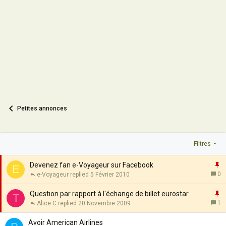
Petites annonces
Filtres
I
Devenez fan e-Voyageur sur Facebook
E
0
e-Voyageur
5 Février 2010
p
o
I
Question par rapport à l'échange de billet eurostar
T
r
1
Alice C
20 Novembre 2009
t
p
a
o
Avoir American Airlines