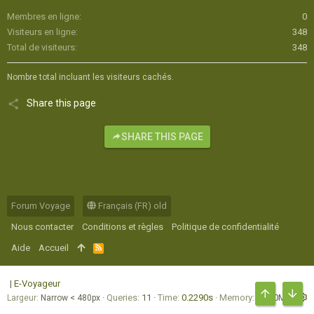
Membres en ligne
0
Visiteurs en ligne
348
Total de visiteurs
348
Nombre total incluant les visiteurs cachés.
Share this page
SHARE THIS PAGE
Forum Voyage
Français (FR) old
Nous contacter
Conditions et règles
Politique de confidentialité
Aide
Accueil
R
S
S
|
E-Voyageur
Queries
11
Time
0.2290s
Memory
12.30MB
Largeur
HAUT
BAS