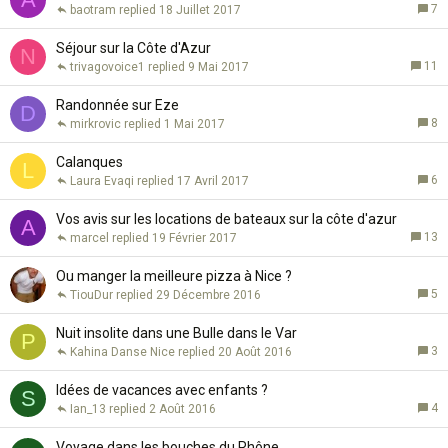
7
baotram
18 Juillet 2017
Séjour sur la Côte d'Azur
N
11
trivagovoice1
9 Mai 2017
Randonnée sur Eze
D
8
mirkrovic
1 Mai 2017
Calanques
L
6
Laura Evaqi
17 Avril 2017
Vos avis sur les locations de bateaux sur la côte d'azur
A
13
marcel
19 Février 2017
Ou manger la meilleure pizza à Nice ?
5
TiouDur
29 Décembre 2016
Nuit insolite dans une Bulle dans le Var
P
3
Kahina Danse Nice
20 Août 2016
Idées de vacances avec enfants ?
S
4
Ian_13
2 Août 2016
Voyage dans les bouches du Rhône