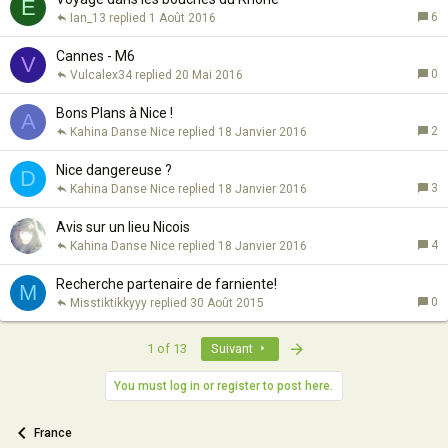
E
6
Ian_13
1 Août 2016
Cannes - M6
V
0
Vulcalex34
20 Mai 2016
Bons Plans à Nice !
A
2
Kahina Danse Nice
18 Janvier 2016
Nice dangereuse ?
D
3
Kahina Danse Nice
18 Janvier 2016
Avis sur un lieu Nicois
4
Kahina Danse Nice
18 Janvier 2016
Recherche partenaire de farniente!
M
0
Misstiktikkyyy
30 Août 2015
Last
1 of 13
Suivant
You must log in or register to post here.
France