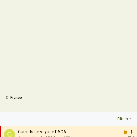
France
Filtres
F
I
Carnets de voyage PACA
C