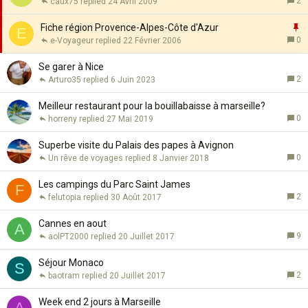
e
2
caux75
24 Avril 2009
r
p
m
o
I
Fiche région Provence-Alpes-Côte d'Azur
E
é
r
0
e-Voyageur
22 Février 2006
t
p
a
o
Se garer à Nice
n
r
2
Arturo35
6 Juin 2023
t
t
e
a
Meilleur restaurant pour la bouillabaisse à marseille?
n
0
horreny
27 Mai 2019
t
e
Superbe visite du Palais des papes à Avignon
0
Un rêve de voyages
8 Janvier 2018
Les campings du Parc Saint James
F
2
felutopia
30 Août 2017
Cannes en aout
A
9
aolPT2000
20 Juillet 2017
Séjour Monaco
S
2
baotram
20 Juillet 2017
Week end 2 jours à Marseille
A