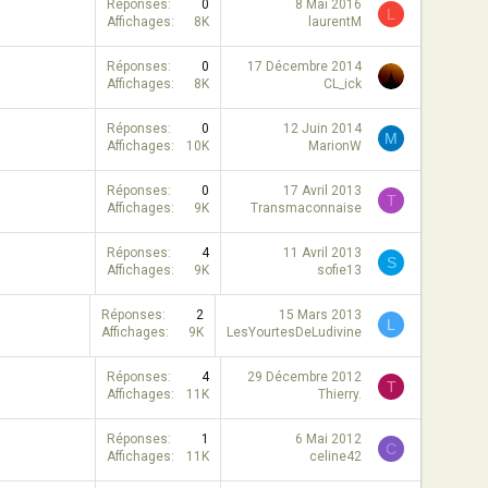
Réponses
0
8 Mai 2016
L
Affichages
8K
laurentM
Réponses
0
17 Décembre 2014
Affichages
8K
CL_ick
Réponses
0
12 Juin 2014
M
Affichages
10K
MarionW
Réponses
0
17 Avril 2013
T
Affichages
9K
Transmaconnaise
Réponses
4
11 Avril 2013
S
Affichages
9K
sofie13
Réponses
2
15 Mars 2013
L
Affichages
9K
LesYourtesDeLudivine
Réponses
4
29 Décembre 2012
T
Affichages
11K
Thierry.
Réponses
1
6 Mai 2012
C
Affichages
11K
celine42