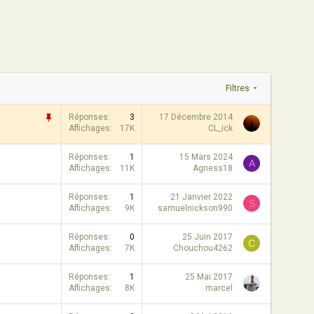
Filtres
I
Réponses
3
17 Décembre 2014
Affichages
17K
CL_ick
m
p
o
Réponses
1
15 Mars 2024
A
Affichages
11K
Agness18
r
t
a
Réponses
1
21 Janvier 2022
S
Affichages
9K
samuelnickson990
n
t
e
Réponses
0
25 Juin 2017
C
Affichages
7K
Chouchou4262
Réponses
1
25 Mai 2017
Affichages
8K
marcel