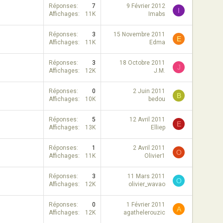
Réponses
7
9 Février 2012
I
Affichages
11K
Imabs
Réponses
3
15 Novembre 2011
E
Affichages
11K
Edma
Réponses
3
18 Octobre 2011
J
Affichages
12K
J.M.
Réponses
0
2 Juin 2011
B
Affichages
10K
bedou
Réponses
5
12 Avril 2011
E
Affichages
13K
Elliep
Réponses
1
2 Avril 2011
O
Affichages
11K
Olivier1
Réponses
3
11 Mars 2011
O
Affichages
12K
olivier_wavao
Réponses
0
1 Février 2011
A
Affichages
12K
agathelerouzic