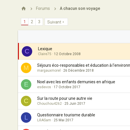
Forums
A chacun son voyage
1
2
3
Suivant
Lexique
C
Claire75
12 Octobre 2008
Séjours éco-responsables et éducation à l'enviro
M
margauxmorel
26 Décembre 2018
Noel avec les enfants demunies en afrique
E
esdevos
17 Octobre 2017
Sur la route pour une autre vie
C
Chouchou4262
25 Juin 2017
Questionnaire tourisme durable
L
LiliASam
25 Mai 2017