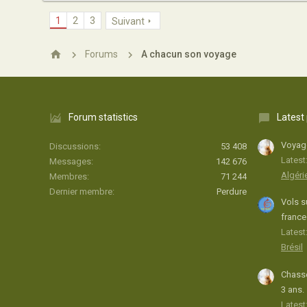
1
2
3
Suivant
Forums
A chacun son voyage
Forum statistics
Latest
Voyage
Discussions
53 408
Latest
Messages
142 676
Algéri
Membres
71 244
Dernier membre
Perdure
Vols s
france
Latest:
Brésil
Chasse
3 ans.
Latest