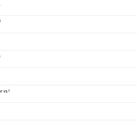
.
!
é
 vs !