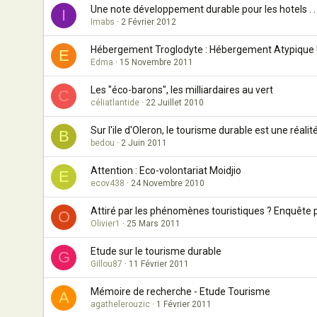
Une note développement durable pour les hotels . . 
I
Imabs
2 Février 2012
Hébergement Troglodyte : Hébergement Atypique 
E
Edma
15 Novembre 2011
Les "éco-barons", les milliardaires au vert
C
céliatlantide
22 Juillet 2010
Sur l'ile d'Oleron, le tourisme durable est une réalit
B
bedou
2 Juin 2011
Attention : Eco-volontariat Moidjio
E
ecov438
24 Novembre 2010
Attiré par les phénomènes touristiques ? Enquête pr
O
Olivier1
25 Mars 2011
Etude sur le tourisme durable
G
Gillou87
11 Février 2011
Mémoire de recherche - Etude Tourisme
A
agathelerouzic
1 Février 2011