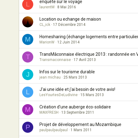
enquête sur le voyage
L
laurentM
8 Mai 2016
Location ou echange de maison
CL_ick
17 Décembre 2014
Homesharing (échange logements entre particulie
M
MarionW
12 Juin 2014
TransMâconnaise électrique 2013 : randonnée en 
T
Transmaconnaise
17 Avril 2013
Infos sur le tourisme durable
J
jean michau
25 Mars 2013
J'ai une idée et j'ai besoin de votre avis!
L
LesYourtesDeLudivine
15 Mars 2013
Création d'une auberge éco-solidaire
M
MAXFRESH
13 Septembre 2011
Projet de développement au Mozambique
P
paulpaulpaulpaul
1 Mars 2011