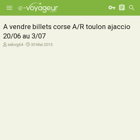
A vendre billets corse A/R toulon ajaccio
20/06 au 3/07
A
D
sebvg64
30 Mai 2015
u
a
t
t
e
e
u
d
r
e
d
d
e
é
l
b
a
u
d
t
i
s
c
u
s
s
i