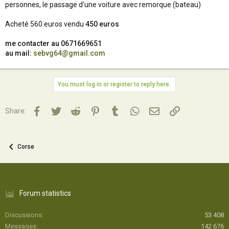
personnes, le passage d'une voiture avec remorque (bateau)
Acheté 560 euros vendu
450 euros
me contacter au 0671669651
au mail:
sebvg64@gmail.com
You must log in or register to reply here.
Facebook
Twitter
Reddit
Pinterest
Tumblr
WhatsApp
Email
Lien
Share:
Corse
Forum statistics
Discussions
53 408
Messages
142 676