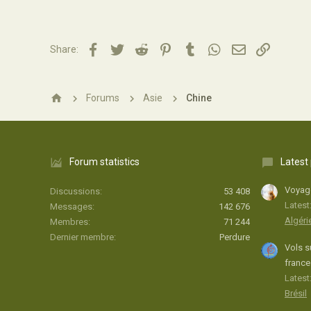
0
2
Facebook
Twitter
Reddit
Pinterest
Tumblr
WhatsApp
Email
Lien
Share:
51
Forums
Asie
Chine
Forum statistics
Latest
Voyage
Discussions
53 408
Latest
Messages
142 676
Algéri
Membres
71 244
Dernier membre
Perdure
Vols s
france
Latest:
Brésil