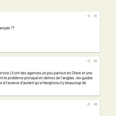
#1
ançais ??
#2
rvice ( il ont des agences un peu partout en Chine et une
nt le problème principal en dehors de l'anglais , les guides
ide à l'avance d'autant qu'a Hanghzou il y beaucoup de
#3