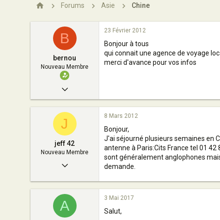
n
Forums
Asie
Chine
23 Février 2012
B
Bonjour à tous
qui connait une agence de voyage loca
bernou
merci d'avance pour vos infos
Nouveau Membre
23 Février 2012
1
8 Mars 2012
0
J
Bonjour,
3
J'ai séjourné plusieurs semaines en C
jeff 42
france
antenne à Paris:Cits France tel 01 42 
Nouveau Membre
sont généralement anglophones mais à 
8 Mars 2012
demande.
2
0
3 Mai 2017
A
3
Salut,