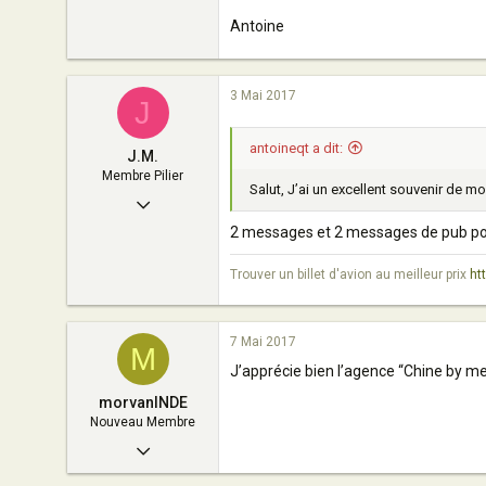
Antoine
3 Mai 2017
J
antoineqt a dit:
J.M.
Membre Pilier
Salut, J’ai un excellent souvenir de mon
6 Septembre 2005
2 messages et 2 messages de pub pou
4 010
10
Trouver un billet d'avion au meilleur prix
ht
113
valence
7 Mai 2017
M
www.voyages-transversales.com
J’apprécie bien l’agence “Chine by me”.
morvanINDE
Nouveau Membre
6 Février 2017
8