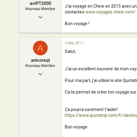
France
aolPT2000
J’ai voyagé en Chine en 2015 avec un g
Nouveau Membre
contactez
www.voyages-chine.com/
13 Février 2017
Bon voyage !
6
0
3 Mai 2017
2
A
Salut,
65
antoineqt
Nouveau Membre
J’ai un excellent souvenir de mon vo
3 Mai 2017
Pour ma part, j’ai utilisé le site Quot
4
0
Ca te permet de créer ton voyage sur
1
Ca pourra surement t'aider!
29
https://www.quotatrip.com/fr/destin
Bon voyage