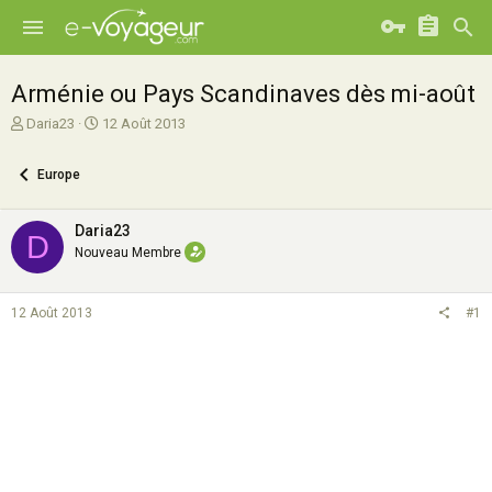
Arménie ou Pays Scandinaves dès mi-août
A
D
Daria23
12 Août 2013
u
a
t
t
Europe
e
e
u
d
r
e
Daria23
D
d
d
Nouveau Membre
e
é
l
b
a
u
12 Août 2013
#1
d
t
i
s
c
u
s
s
i
o