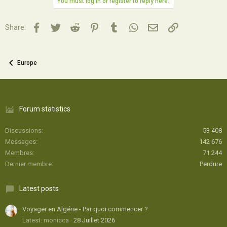
You must log in or register to reply here.
Facebook
Twitter
Reddit
Pinterest
Tumblr
WhatsApp
Email
Lien
Share:
Europe
Forum statistics
Discussions
53 408
Messages
142 676
Membres
71 244
Dernier membre
Perdure
Latest posts
Voyager en Algérie - Par quoi commencer ?
Latest: monicca
28 Juillet 2026