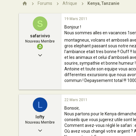
n
Forums
Afrique
Kenya, Tanzanie
19 Mars 2011
S
Bonjour !
Nous sommes alles en vacances 1semai
safarivivo
montagneux, volcans et amboseli avec 
Nouveau Membre
gros elephant passant sous notre nez a
l'ambiance etait tres bonne !! Ouff !!
19 Mars 2011
et les animaux et celui d'amboseli ave
sourire, sympathie et bonne humeur !
1
Antoine et toute son equipe vous accue
0
differentes excursions que nous avons 
commun ! Depaysememt total !!! 1000 
4
france
22 Mars 2011
L
Bonsoir,
Nous partons pour le Kenya dimanche l
lofty
conseils que vous jugerez utile sont l
Nouveau Membre
Comment avez-vous réglé le safari : e
22 Mars 2011
Où avez vous changé votre argent ? A