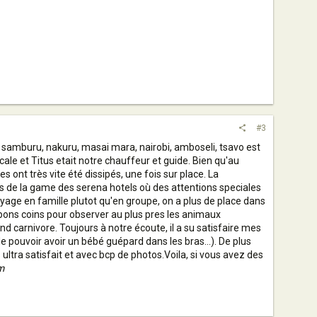
#3
e) : samburu, nakuru, masai mara, nairobi, amboseli, tsavo est
ale et Titus etait notre chauffeur et guide. Bien qu'au
 ont très vite été dissipés, une fois sur place. La
us de la game des serena hotels où des attentions speciales
oyage en famille plutot qu'en groupe, on a plus de place dans
s bons coins pour observer au plus pres les animaux
d carnivore. Toujours à notre écoute, il a su satisfaire mes
e pouvoir avoir un bébé guépard dans les bras...). De plus
tra satisfait et avec bcp de photos.Voila, si vous avez des
m