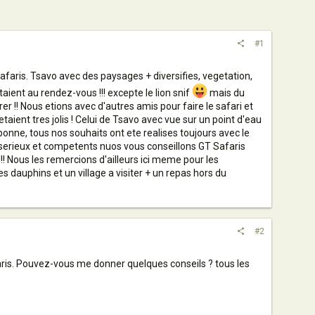
#1
faris. Tsavo avec des paysages + diversifies, vegetation,
ient au rendez-vous !!! excepte le lion snif
mais du
r !! Nous etions avec d'autres amis pour faire le safari et
taient tres jolis ! Celui de Tsavo avec vue sur un point d'eau
 bonne, tous nos souhaits ont ete realises toujours avec le
 serieux et competents nuos vous conseillons GT Safaris
!! Nous les remercions d'ailleurs ici meme pour les
es dauphins et un village a visiter + un repas hors du
#2
faris. Pouvez-vous me donner quelques conseils ? tous les