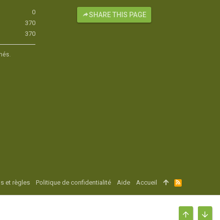
0
SHARE THIS PAGE
370
370
hés.
s et règles
Politique de confidentialité
Aide
Accueil
R
S
S
HAUT
BAS