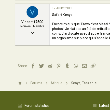
12 Juillet 2012
V
Safari Kenya
Vincent17500
Encore mieux que Tsavo c’est Masai Ma
Nouveau Membre
photos ! Je n’ai pas arrété de mitraill
11 Juillet 2012
coins. J’ai discuté avec d’autre franca
un organisme sur place qui s’appelle A
1
0
2
Jonzac
Facebook
Twitter
Reddit
Pinterest
Tumblr
WhatsApp
Email
Lien
Share:
Forums
Afrique
Kenya, Tanzanie
Forum statistics
Latest