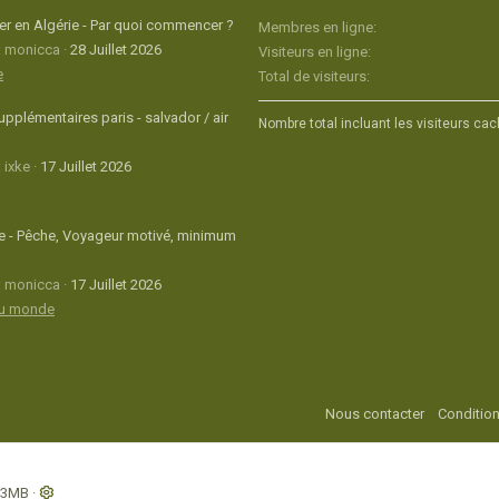
r en Algérie - Par quoi commencer ?
Membres en ligne
: monicca
28 Juillet 2026
Visiteurs en ligne
e
Total de visiteurs
upplémentaires paris - salvador / air
Nombre total incluant les visiteurs cac
 ixke
17 Juillet 2026
 - Pêche, Voyageur motivé, minimum
: monicca
17 Juillet 2026
du monde
Nous contacter
Condition
93MB