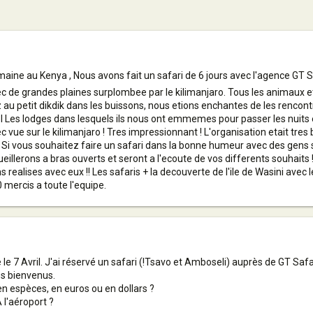
ne au Kenya , Nous avons fait un safari de 6 jours avec l'agence GT Sa
de grandes plaines surplombee par le kilimanjaro. Tous les animaux eta
u petit dikdik dans les buissons, nous etions enchantes de les rencontre
 lol Les lodges dans lesquels ils nous ont emmemes pour passer les nuits e
c vue sur le kilimanjaro ! Tres impressionnant ! L'organisation etait tres
 Si vous souhaitez faire un safari dans la bonne humeur avec des gens
illerons a bras ouverts et seront a l'ecoute de vos differents souhaits !
realises avec eux !! Les safaris + la decouverte de l'ile de Wasini avec l
mercis a toute l'equipe.
e 7 Avril. J'ai réservé un safari (!Tsavo et Amboseli) auprès de GT Sa
es bienvenus.
n espèces, en euros ou en dollars ?
 l'aéroport ?