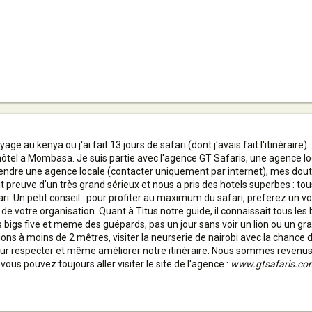
ge au kenya ou j'ai fait 13 jours de safari (dont j'avais fait l'itinérair
hôtel a Mombasa. Je suis partie avec l'agence GT Safaris, une agence loc
rendre une agence locale (contacter uniquement par internet), mes doutes
t preuve d'un très grand sérieux et nous a pris des hotels superbes : to
ri. Un petit conseil : pour profiter au maximum du safari, preferez un v
 de votre organisation. Quant à Titus notre guide, il connaissait tous le
bigs five et meme des guépards, pas un jour sans voir un lion ou un gran
ns à moins de 2 mêtres, visiter la neurserie de nairobi avec la chance d
ur respecter et même améliorer notre itinéraire. Nous sommes revenus ul
ous pouvez toujours aller visiter le site de l'agence :
www.gtsafaris.co