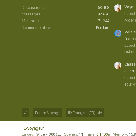
Voyage
Discussions
53 408
Latest
Messages
142 676
Algéri
Membres
71 244
Dernier membre
Perdure
Vols s
france
Latest:
Brésil
Chasse
3 ans.
Latest
Tour 
Forum Voyage
Français (FR) old
|
E-Voyageur
Queries
11
Time
0.1400s
Memory
16.
Largeur