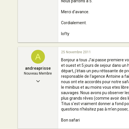
Nous partons à 5.
1
0
Merci d'avance.
4
Cordialement.
france
lofty
25 Novembre 2011
A
Bonjour a tous J'ai passe premiere voya
et ouest et 5 jours de sejour dans un 
andreaprisse
départ, j'étais un peu rétissante de p
Nouveau Membre
responsable de l'agence Antoine a fai
25 Novembre 2011
nous ont ete accordés pour notre safa
le minibus et au moins vous etes libre
1
sauvages. Nous avons pu observer les 
0
plus grands rêves (comme avoir des lio
Titus s'est vraiment donner a fond po
3
questions n'hésitez pas à m'en poser, v
tuor
Bon safari