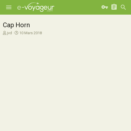
Cap Horn
A
D
jvd
10 Mars 2018
u
a
t
t
e
e
u
d
r
e
d
d
e
é
l
b
a
u
d
t
i
s
c
u
s
s
i
o