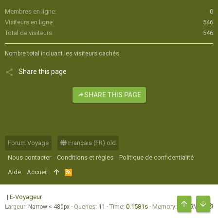
Membres en ligne
0
Visiteurs en ligne
546
Total de visiteurs
546
Nombre total incluant les visiteurs cachés.
Share this page
SHARE THIS PAGE
Forum Voyage
Français (FR) old
Nous contacter
Conditions et règles
Politique de confidentialité
Aide
Accueil
R
S
S
|
E-Voyageur
Queries
11
Time
0.1581s
Memory
16.79MB
Largeur
HAUT
BAS