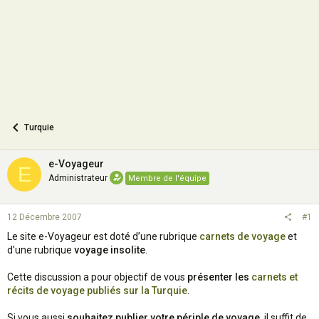
n
Turquie
e-Voyageur
E
Administrateur
Membre de l'équipe
12 Décembre 2007
#1
Le site e-Voyageur est doté d’une rubrique
carnets de voyage
et
d'une rubrique
voyage insolite
.
Cette discussion a pour objectif de vous
présenter les
carnets et
récits de voyage publiés sur la Turquie
.
Si vous aussi
souhaitez publier votre périple de voyage
, il suffit de