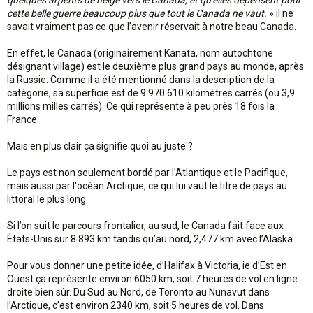
quelques arpents de neige vers le Canada, et qu'elles dépensent pour
cette belle guerre beaucoup plus que tout le Canada ne vaut.
» il ne
savait vraiment pas ce que l’avenir réservait à notre beau Canada.
En effet, le Canada (originairement Kanata, nom autochtone
désignant village) est le deuxième plus grand pays au monde, après
la Russie. Comme il a été mentionné dans la description de la
catégorie, sa superficie est de 9 970 610 kilomètres carrés (ou 3,9
millions milles carrés). Ce qui représente à peu près 18 fois la
France.
Mais en plus clair ça signifie quoi au juste ?
Le pays est non seulement bordé par l'Atlantique et le Pacifique,
mais aussi par l'océan Arctique, ce qui lui vaut le titre de pays au
littoral le plus long.
Si l’on suit le parcours frontalier, au sud, le Canada fait face aux
États-Unis sur 8 893 km tandis qu’au nord, 2,477 km avec l’Alaska.
Pour vous donner une petite idée, d’Halifax à Victoria, ie d’Est en
Ouest ça représente environ 6050 km, soit 7 heures de vol en ligne
droite bien sûr. Du Sud au Nord, de Toronto au Nunavut dans
l’Arctique, c’est environ 2340 km, soit 5 heures de vol. Dans