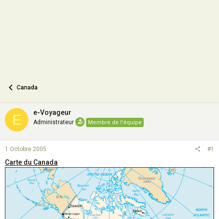
n
Canada
e-Voyageur
E
Administrateur
Membre de l'équipe
1 Octobre 2005
#1
Carte du Canada