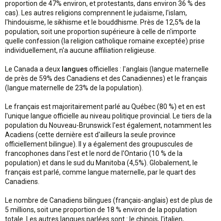
proportion de 47% environ, et protestants, dans environ 36 % des
cas). Les autres religions comprennent le judaïsme, l'islam,
l'hindouisme, le sikhisme et le bouddhisme. Près de 12,5% de la
population, soit une proportion supérieure à celle de n'importe
quelle confession (la religion catholique romaine exceptée) prise
individuellement, n'a aucune affiliation religieuse.
Le Canada a deux
langues
officielles : l'anglais (langue maternelle
de près de 59% des Canadiens et des Canadiennes) et le français
(langue maternelle de 23% de la population).
Le français est majoritairement parlé au Québec (80 %) et en est
l'unique langue officielle au niveau politique provincial. Le tiers de la
population du Nouveau-Brunswick l'est également, notamment les
Acadiens (cette dernière est d'ailleurs la seule province
officiellement bilingue). Il y a également des groupuscules de
francophones dans l'est et le nord de l'Ontario (10 % de la
population) et dans le sud du Manitoba (4,5%). Globalement, le
français est parlé, comme langue maternelle, par le quart des
Canadiens.
Le nombre de Canadiens bilingues (français-anglais) est de plus de
5 millions, soit une proportion de 18 % environ de la population
totale. Les autres langues parlées sont : le chinois, l'italien,