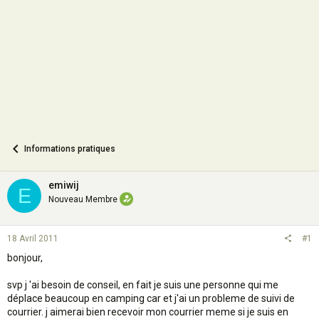
o
n
Informations pratiques
emiwij
E
Nouveau Membre
18 Avril 2011
#1
bonjour,
svp j 'ai besoin de conseil, en fait je suis une personne qui me
déplace beaucoup en camping car et j'ai un probleme de suivi de
courrier. j aimerai bien recevoir mon courrier meme si je suis en