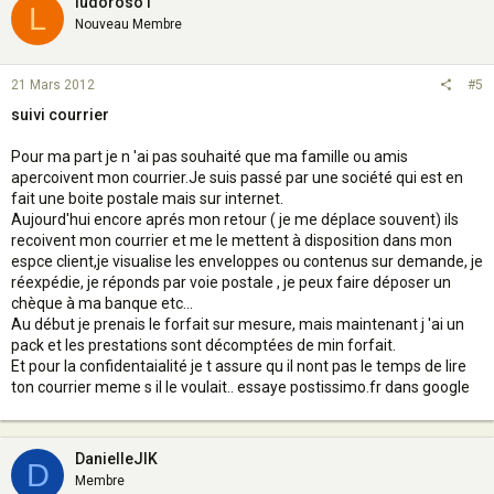
ludoroso1
L
Nouveau Membre
21 Mars 2012
#5
suivi courrier
Pour ma part je n 'ai pas souhaité que ma famille ou amis
apercoivent mon courrier.Je suis passé par une société qui est en
fait une boite postale mais sur internet.
Aujourd'hui encore aprés mon retour ( je me déplace souvent) ils
recoivent mon courrier et me le mettent à disposition dans mon
espce client,je visualise les enveloppes ou contenus sur demande, je
réexpédie, je réponds par voie postale , je peux faire déposer un
chèque à ma banque etc...
Au début je prenais le forfait sur mesure, mais maintenant j 'ai un
pack et les prestations sont décomptées de min forfait.
Et pour la confidentaialité je t assure qu il nont pas le temps de lire
ton courrier meme s il le voulait.. essaye postissimo.fr dans google
DanielleJIK
D
Membre