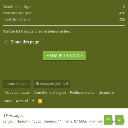
Membres en ligne
0
Visiteurs en ligne
428
Total de visiteurs
428
Nombre total incluant les visiteurs cachés.
Share this page
SHARE THIS PAGE
Forum Voyage
Français (FR) old
Nous contacter
Conditions et règles
Politique de confidentialité
Aide
Accueil
R
S
S
|
E-Voyageur
Queries
11
Time
0.1665s
Memory
17.02MB
Largeur
HAUT
BAS