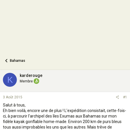
o
n
Bahamas
karderouge
K
Membre
3 Août 2015
#1
Salut à tous,
Eh bien voilà, encore une de plus ! L'expédition consistait, cette-fois-
ci, à parcourir l’archipel des îles Exumas aux Bahamas sur mon
fidèle kayak gonflable home-made. Environ 200 km de purs bleus
tous aussi improbables les uns que les autres. Mais trêve de