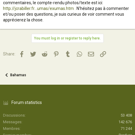
commentaires, le compte-rendu photos/texte est ici:
http://jcrabiller.fr...umas/exumas.htm .
N'hésitez pas à commenter
et/ou poser des questions, je suis curieux de voir comment vous
apprécierez la chose.
You must log in or register to reply here.
Facebook
Twitter
Reddit
Pinterest
Tumblr
WhatsApp
Email
Lien
Share:
Bahamas
Forum statistics
Discussions
53 408
Messages
142 676
Membres
71 244