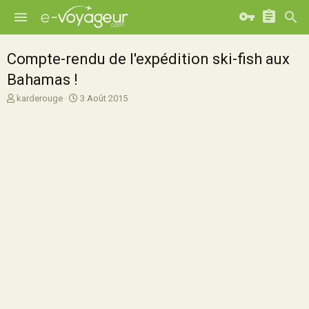
Compte-rendu de l'expédition ski-fish aux
Bahamas !
A
D
karderouge
3 Août 2015
u
a
t
t
e
e
u
d
r
e
d
d
e
é
l
b
a
u
d
t
i
s
c
u
s
s
i