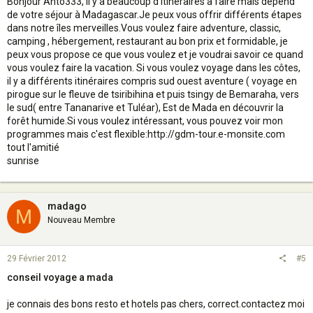
Bonjour Anto333, il y a beaucoup d’itinéraires a faire mais depend
de votre séjour à Madagascar.Je peux vous offrir différents étapes
dans notre îles merveilles.Vous voulez faire adventure, classic,
camping , hébergement, restaurant au bon prix et formidable, je
peux vous propose ce que vous voulez et je voudrai savoir ce quand
vous voulez faire la vacation. Si vous voulez voyage dans les côtes,
il y a différents itinéraires compris sud ouest aventure ( voyage en
pirogue sur le fleuve de tsiribihina et puis tsingy de Bemaraha, vers
le sud( entre Tananarive et Tuléar), Est de Mada en découvrir la
forêt humide.Si vous voulez intéressant, vous pouvez voir mon
programmes mais c'est flexible:http://gdm-tour.e-monsite.com
tout l'amitié
sunrise
madago
M
Nouveau Membre
29 Février 2012
#5
conseil voyage a mada
je connais des bons resto et hotels pas chers, correct.contactez moi