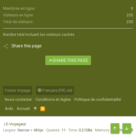
Membres en ligne
0
Visiteurs en ligne
255
Total de visiteurs
255
Nombre total incluant les visiteurs cachés.
Share this page
SHARE THIS PAGE
Forum Voyage
Français (FR) old
Nous contacter
Conditions et règles
Politique de confidentialité
Aide
Accueil
R
S
S
|
E-Voyageur
Queries
11
Time
0.2108s
Memory
16.62MB
Largeur
HAUT
BAS