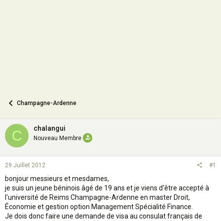
o
n
Champagne-Ardenne
chalangui
C
Nouveau Membre
29 Juillet 2012
#1
bonjour messieurs et mesdames,
je suis un jeune béninois âgé de 19 ans et je viens d'être accepté à
l'université de Reims Champagne-Ardenne en master Droit,
Économie et gestion option Management Spécialité Finance.
Je dois donc faire une demande de visa au consulat français de