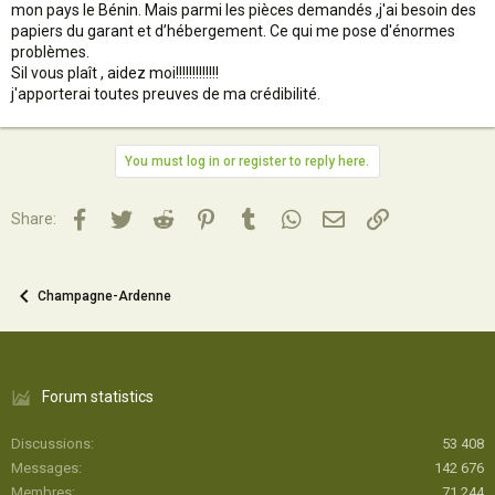
mon pays le Bénin. Mais parmi les pièces demandés ,j'ai besoin des
papiers du garant et d’hébergement. Ce qui me pose d'énormes
problèmes.
Sil vous plaît , aidez moi!!!!!!!!!!!!!
j'apporterai toutes preuves de ma crédibilité.
You must log in or register to reply here.
Facebook
Twitter
Reddit
Pinterest
Tumblr
WhatsApp
Email
Lien
Share:
Champagne-Ardenne
Forum statistics
Discussions
53 408
Messages
142 676
Membres
71 244