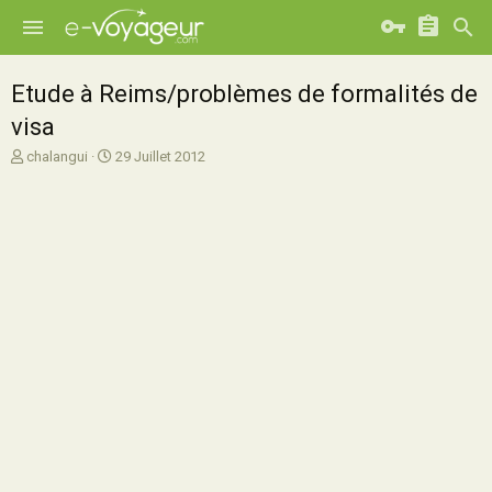
Etude à Reims/problèmes de formalités de
visa
A
D
chalangui
29 Juillet 2012
u
a
t
t
e
e
u
d
r
e
d
d
e
é
l
b
a
u
d
t
i
s
c
u
s
s
i