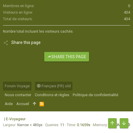
Membres en ligne
0
Visiteurs en ligne
434
Total de visiteurs
434
Nombre total incluant les visiteurs cachés.
Share this page
SHARE THIS PAGE
Forum Voyage
Français (FR) old
Nous contacter
Conditions et règles
Politique de confidentialité
Aide
Accueil
R
S
S
|
E-Voyageur
Queries
11
Time
0.1659s
Memory
16.69MB
Largeur
HAUT
BAS