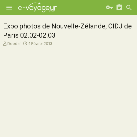
Expo photos de Nouvelle-Zélande, CIDJ de
Paris 02.02-02.03
A
D
Doodzi
4 Février 2013
u
a
t
t
e
e
u
d
r
e
d
d
e
é
l
b
a
u
d
t
i
s
c
u
s
s
i