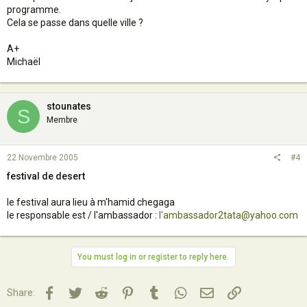
programme.
Cela se passe dans quelle ville ?
A+
Michaël
stounates
S
Membre
22 Novembre 2005
#4
festival de desert
le festival aura lieu à m'hamid chegaga
le responsable est / l'ambassador :
l'ambassador2tata@yahoo.com
You must log in or register to reply here.
Facebook
Twitter
Reddit
Pinterest
Tumblr
WhatsApp
Email
Lien
Share: