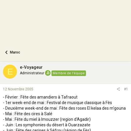
n
Maroc
e-Voyageur
E
Administrateur
Membre de l'équipe
12 Novembre 2005
#1
- Février : Fête des amandiers à Tafraout
- 1er week-end de mai : Festival de musique classique à Fès
- Deuxième week-end de mai : Fête des roses El kelaa des m'gouna
- Mai : Fête des cires à Salé
- Mai : Fête du miel à Imouzzer (region d'Agadir)
- Juin : Les symphonies du désert à Ouarzazate
- Juin : Fête des cerises à Séfrou (région de Fès)