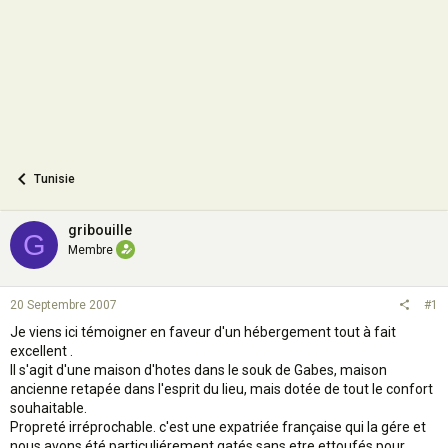
n
Tunisie
gribouille
G
Membre
20 Septembre 2007
#1
Je viens ici témoigner en faveur d'un hébergement tout à fait
excellent .
Il s'agit d'une maison d'hotes dans le souk de Gabes, maison
ancienne retapée dans l'esprit du lieu, mais dotée de tout le confort
souhaitable.
Propreté irréprochable. c'est une expatriée française qui la gére et
nous avons été particuliérement gatés sans etre ettoufés pour