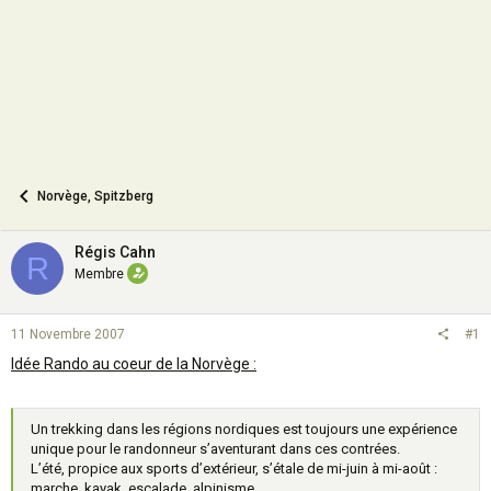
n
Norvège, Spitzberg
Régis Cahn
R
Membre
11 Novembre 2007
#1
Idée Rando au coeur de la Norvège :
Un trekking dans les régions nordiques est toujours une expérience
unique pour le randonneur s’aventurant dans ces contrées.
L’été, propice aux sports d’extérieur, s’étale de mi-juin à mi-août :
marche, kayak, escalade, alpinisme…