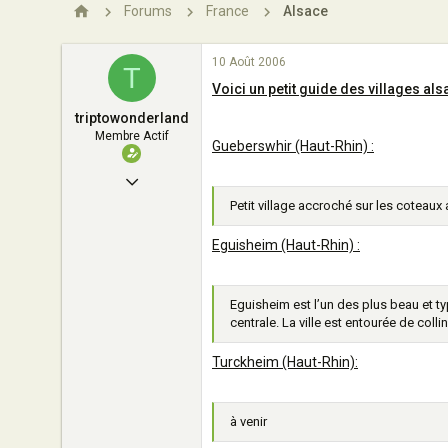
n
Forums
France
Alsace
10 Août 2006
T
Voici un petit guide des villages als
triptowonderland
Membre Actif
Gueberswhir (Haut-Rhin) :
5 Août 2005
Petit village accroché sur les coteaux
135
0
Eguisheim (Haut-Rhin) :
35
Alsace
Eguisheim est l’un des plus beau et t
centrale. La ville est entourée de coll
Turckheim (Haut-Rhin):
à venir