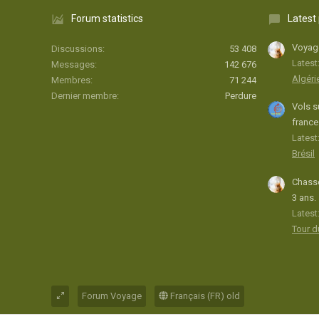
Forum statistics
Latest
Voyage
Discussions
53 408
Latest
Messages
142 676
Algéri
Membres
71 244
Dernier membre
Perdure
Vols s
france
Latest:
Brésil
Chasse
3 ans.
Latest
Tour 
Forum Voyage
Français (FR) old