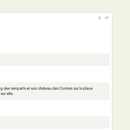
#1
ong des remparts et son château des Comtes sur la place
sur elle.