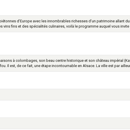
 piétonnes d’Europe avec les innombrables richesses d’un patrimoine allant
es vins fins et des spécialités culinaires, voilà le programme auquel vous invit
sons à colombages, son beau centre historique et son château impérial (Kay
u. Il est, de ce fait, une étape incontournable en Alsace. La ville est par aill