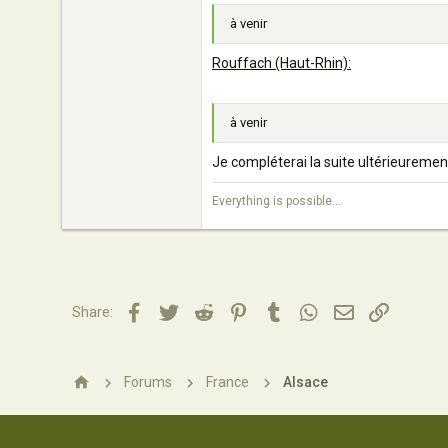
à venir
Rouffach (Haut-Rhin):
à venir
Je compléterai la suite ultérieuremen
Everything is possible...
Facebook
Twitter
Reddit
Pinterest
Tumblr
WhatsApp
Email
Lien
Share:
Forums
France
Alsace