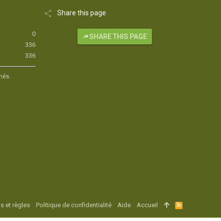
Share this page
0
SHARE THIS PAGE
336
336
hés.
s et règles
Politique de confidentialité
Aide
Accueil
R
S
S