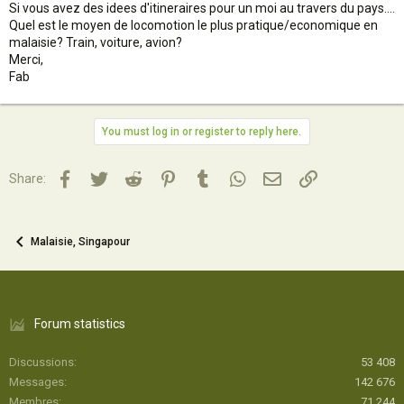
Si vous avez des idees d'itineraires pour un moi au travers du pays....
Quel est le moyen de locomotion le plus pratique/economique en
malaisie? Train, voiture, avion?
Merci,
Fab
You must log in or register to reply here.
Facebook
Twitter
Reddit
Pinterest
Tumblr
WhatsApp
Email
Lien
Share:
Malaisie, Singapour
Forum statistics
Discussions
53 408
Messages
142 676
Membres
71 244