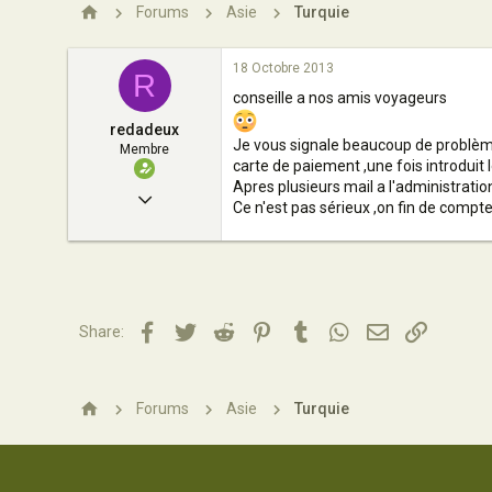
n
Forums
Asie
Turquie
18 Octobre 2013
R
conseille a nos amis voyageurs
redadeux
Je vous signale beaucoup de problèmes
Membre
carte de paiement ,une fois introduit 
Apres plusieurs mail a l'administrati
27 Août 2009
Ce n'est pas sérieux ,on fin de compte
10
0
11
63
Facebook
Twitter
Reddit
Pinterest
Tumblr
WhatsApp
Email
Lien
Share:
Alger
Forums
Asie
Turquie