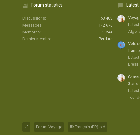
Forum statistics
Latest
Voyage
Discussions
53 408
Latest
Messages
142 676
Algéri
Membres
71 244
Dernier membre
Perdure
Vols s
france
Latest:
Brésil
Chasse
3 ans.
Latest
Tour 
Forum Voyage
Français (FR) old