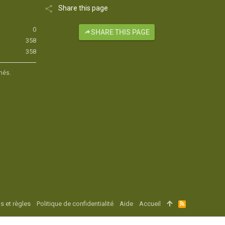
Share this page
0
SHARE THIS PAGE
358
358
hés.
s et règles
Politique de confidentialité
Aide
Accueil
R
S
S