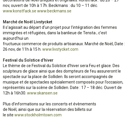
décorations de Noël uniques et originales. Konstfack : du 26 – 27
nov, ouvert de 10h à 17h. Beckmans : du 10 – 11 déc.
www.konstfack.se
www.beckmans.se
Marché de Noël Livstycket
Il s’agissait au départ d’un projet pour l’intégration des femmes
immigrées et réfugiées, dans la banlieue de Tensta ; c’est
aujourd’hui un
fructueux commerce de produits artisanaux. Marché de Noël, Date :
26 nov, de 11h à 15 h.
www.livstycket.com
Festival du Solstice d’hiver
Le thème de ce Festival du Solstice d’hiver sera Feu et glace. Des
sculpteurs de glace ainsi que des dompteurs de feu assureront le
spectacle sur la place de Solliden. Ils seront accompagnés de
musique et de spectacles spécialement composés pour l’occasion,
représentés sur la scène de Solliden. Date : 17 – 18 déc. Ouvert de
12h à 16h30.
www.skansen.se
Plus d’informations sur les concerts et évènements
de Noël, ainsi que sur la réservation des billets sur
le site
www.stockholmtown.com