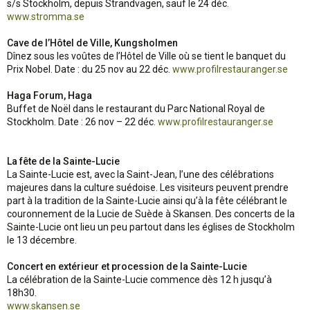
s/s Stockholm, depuis Strandvägen, sauf le 24 déc.
www.stromma.se
Cave de l’Hôtel de Ville, Kungsholmen
Dînez sous les voûtes de l’Hôtel de Ville où se tient le banquet du
Prix Nobel. Date : du 25 nov au 22 déc.
www.profilrestauranger.se
Haga Forum, Haga
Buffet de Noël dans le restaurant du Parc National Royal de
Stockholm. Date : 26 nov – 22 déc.
www.profilrestauranger.se
La fête de la Sainte-Lucie
La Sainte-Lucie est, avec la Saint-Jean, l’une des célébrations
majeures dans la culture suédoise. Les visiteurs peuvent prendre
part à la tradition de la Sainte-Lucie ainsi qu’à la fête célébrant le
couronnement de la Lucie de Suède à Skansen. Des concerts de la
Sainte-Lucie ont lieu un peu partout dans les églises de Stockholm
le 13 décembre.
Concert en extérieur et procession de la Sainte-Lucie
La célébration de la Sainte-Lucie commence dès 12 h jusqu’à
18h30.
www.skansen.se