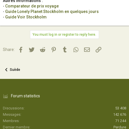
Autres informations :
-
Comparateur de prix voyage
-
Guide Lonely Planet Stockholm en quelques jours
-
Guide Voir Stockholm
You must log in or register to reply here.
Facebook
Twitter
Reddit
Pinterest
Tumblr
WhatsApp
Email
Lien
Share:
Suède
Forum statistics
Discussions
53 408
Messages
142 676
Membres
71 244
Dernier membre
Perdure