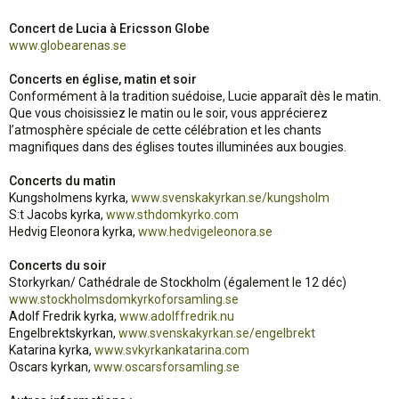
Concert de Lucia à Ericsson Globe
www.globearenas.se
Concerts en église, matin et soir
Conformément à la tradition suédoise, Lucie apparaît dès le matin.
Que vous choisissiez le matin ou le soir, vous apprécierez
l’atmosphère spéciale de cette célébration et les chants
magnifiques dans des églises toutes illuminées aux bougies.
Concerts du matin
Kungsholmens kyrka,
www.svenskakyrkan.se/kungsholm
S:t Jacobs kyrka,
www.sthdomkyrko.com
Hedvig Eleonora kyrka,
www.hedvigeleonora.se
Concerts du soir
Storkyrkan/ Cathédrale de Stockholm (également le 12 déc)
www.stockholmsdomkyrkoforsamling.se
Adolf Fredrik kyrka,
www.adolffredrik.nu
Engelbrektskyrkan,
www.svenskakyrkan.se/engelbrekt
Katarina kyrka,
www.svkyrkankatarina.com
Oscars kyrkan,
www.oscarsforsamling.se