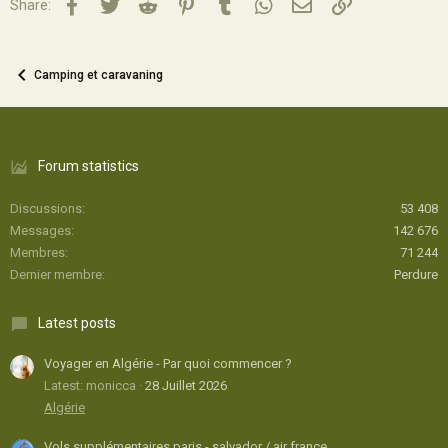
Facebook
Twitter
Reddit
Pinterest
Tumblr
WhatsApp
Email
Lien
Share:
Camping et caravaning
Forum statistics
Discussions
53 408
Messages
142 676
Membres
71 244
Dernier membre
Perdure
Latest posts
Voyager en Algérie - Par quoi commencer ?
Latest: monicca
28 Juillet 2026
Algérie
Vols supplémentaires paris - salvador / air france