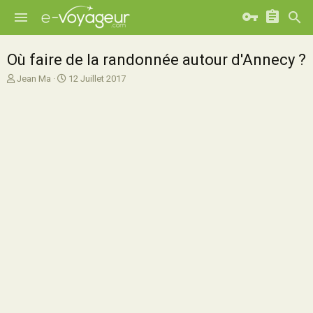
Où faire de la randonnée autour d'Annecy ?
A
D
Jean Ma
12 Juillet 2017
u
a
t
t
e
e
u
d
r
e
d
d
e
é
l
b
a
u
d
t
i
s
c
u
s
s
i
o