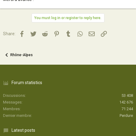
You must log in or register to reply here.
Facebook
Twitter
Reddit
Pinterest
Tumblr
WhatsApp
Email
Lien
Share:
Rhône-Alpes
Forum statistics
Discussions
53 408
Messages
142 676
Membres
71 244
Dernier membre
Perdure
Latest posts