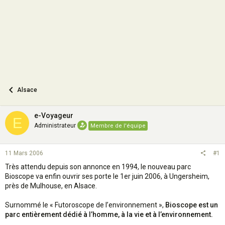
n
Alsace
e-Voyageur
E
Administrateur
Membre de l'équipe
11 Mars 2006
#1
Très attendu depuis son annonce en 1994, le nouveau parc
Bioscope va enfin ouvrir ses porte le 1er juin 2006, à Ungersheim,
près de Mulhouse, en Alsace.
Surnommé le « Futoroscope de l’environnement »,
Bioscope est un
parc entièrement dédié à l’homme, à la vie et à l’environnement.