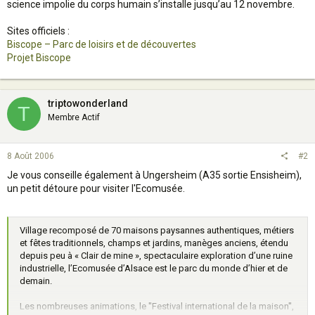
science impolie du corps humain s’installe jusqu’au 12 novembre.
Sites officiels :
Biscope – Parc de loisirs et de découvertes
Projet Biscope
triptowonderland
T
Membre Actif
8 Août 2006
#2
Je vous conseille également à Ungersheim (A35 sortie Ensisheim),
un petit détoure pour visiter l'Ecomusée.
Village recomposé de 70 maisons paysannes authentiques, métiers
et fêtes traditionnels, champs et jardins, manèges anciens, étendu
depuis peu à « Clair de mine », spectaculaire exploration d’une ruine
industrielle, l’Ecomusée d’Alsace est le parc du monde d’hier et de
demain.
Les nombreuses animations, le "Festival international de la maison",