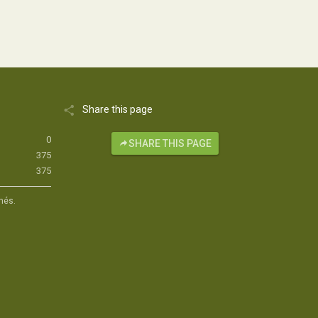
Share this page
0
SHARE THIS PAGE
375
375
hés.