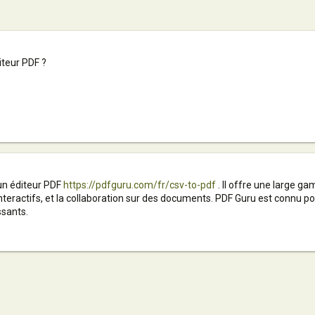
iteur PDF ?
 un éditeur PDF
https://pdfguru.com/fr/csv-to-pdf
. Il offre une large ga
nteractifs, et la collaboration sur des documents. PDF Guru est connu pour
sants.