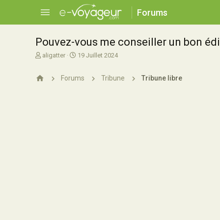
Forums
Pouvez-vous me conseiller un bon édi
A
D
aligatter
19 Juillet 2024
u
a
t
t
Forums
Tribune
Tribune libre
e
e
u
d
r
e
d
d
e
é
l
b
a
u
d
t
i
s
c
u
s
s
i
o