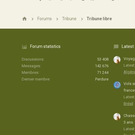
25
Forums
Tribune
Tribune libre
Forum statistics
Latest
Voyage
Discussions
53 408
Latest
Messages
142 676
Algéri
Membres
71 244
Dernier membre
Perdure
Vols s
france
Latest:
Brésil
Chasse
3 ans.
Latest