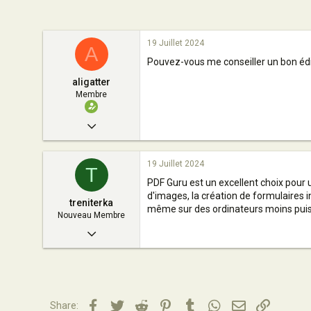
n
19 Juillet 2024
A
Pouvez-vous me conseiller un bon éd
aligatter
Membre
27 Mai 2023
6
19 Juillet 2024
0
T
PDF Guru est un excellent choix pour
6
d'images, la création de formulaires i
treniterka
26
même sur des ordinateurs moins puis
Nouveau Membre
27 Mai 2023
6
0
4
Facebook
Twitter
Reddit
Pinterest
Tumblr
WhatsApp
Email
Lien
Share: