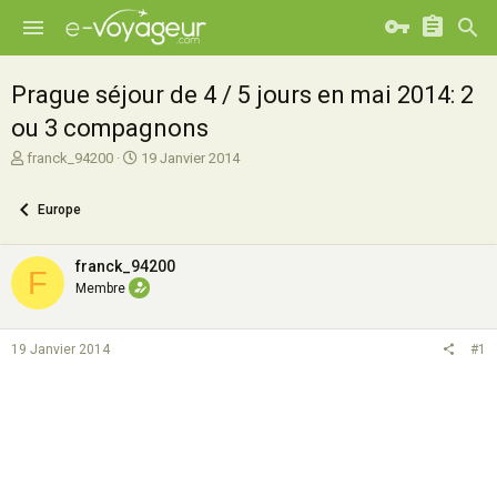
Prague séjour de 4 / 5 jours en mai 2014: 2
ou 3 compagnons
A
D
franck_94200
19 Janvier 2014
u
a
t
t
Europe
e
e
u
d
r
e
franck_94200
F
d
d
Membre
e
é
l
b
a
u
19 Janvier 2014
#1
d
t
i
s
c
u
s
s
i