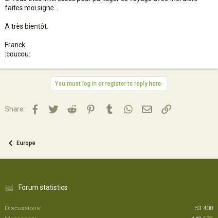
faites moi signe.
A très bientôt.
Franck
:coucou:
You must log in or register to reply here.
Facebook
Twitter
Reddit
Pinterest
Tumblr
WhatsApp
Email
Lien
Share:
Europe
Forum statistics
Discussions
53 408