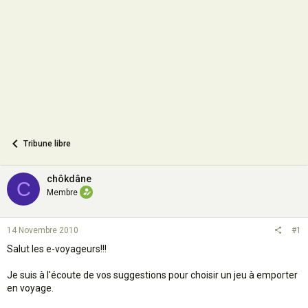
o
n
Tribune libre
chôkdâne
C
Membre
14 Novembre 2010
#1
Salut les e-voyageurs!!!
Je suis à l'écoute de vos suggestions pour choisir un jeu à emporter
en voyage.