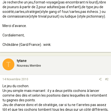
Je recherche un jeu,format-voyage(pas encombrant ni lourd),nbre
de joueurs:à partir de 2,pour adultes(pas d'enfant),de type jeu de
société,cartes,stratégie(style gang of four/cartes,pas échecs..) ou
de connaissance(style trivial pursuit) ou ludique (style pictionnary).
Merci d'avance.
Cordialement,
Chôkdâne (Gard/France). :wink:
tytane
T
Nouveau Membre
14 Novembre 2010
#2
Le jeu du cochon.
Un jeu simple mais marrant : il y a deux petits cochons à lancer
comme des dés et selon les positions dans lesquelles ils retombent
tu gagnes des points.
Jeu de chance donc et de stratégie, car si tu ne t'arretes pas assez
tôt et que tes cochons tombent tous les deux sur un côté différents,