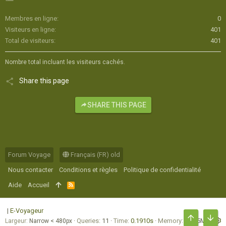
Membres en ligne
0
Visiteurs en ligne
401
Total de visiteurs
401
Nombre total incluant les visiteurs cachés.
Share this page
SHARE THIS PAGE
Forum Voyage
Français (FR) old
Nous contacter
Conditions et règles
Politique de confidentialité
Aide
Accueil
R
S
S
|
E-Voyageur
Queries
11
Time
0.1910s
Memory
16.75MB
Largeur
HAUT
BAS