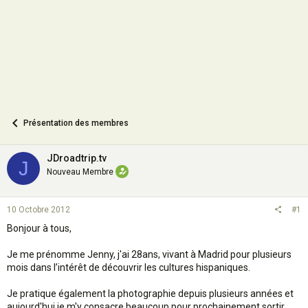
n
Présentation des membres
JDroadtrip.tv
J
Nouveau Membre
10 Octobre 2012
#1
Bonjour à tous,
Je me prénomme Jenny, j'ai 28ans, vivant à Madrid pour plusieurs
mois dans l’intérêt de découvrir les cultures hispaniques.
Je pratique également la photographie depuis plusieurs années et
aujourd'hui je m'y consacre beaucoup pour prochainement sortir