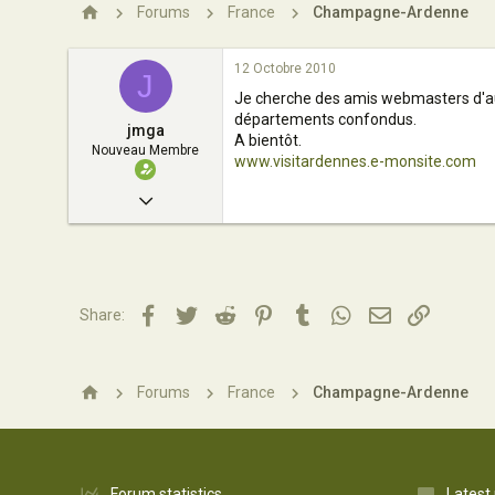
n
Forums
France
Champagne-Ardenne
12 Octobre 2010
J
Je cherche des amis webmasters d'au
départements confondus.
jmga
A bientôt.
Nouveau Membre
www.visitardennes.e-monsite.com
12 Octobre 2010
1
0
4
Facebook
Twitter
Reddit
Pinterest
Tumblr
WhatsApp
Email
Lien
Share:
08000
Forums
France
Champagne-Ardenne
Forum statistics
Latest