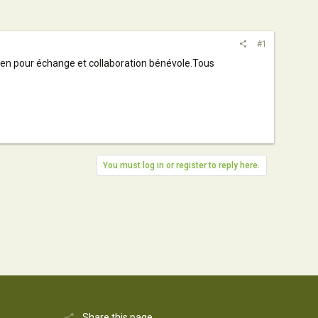
#1
en pour échange et collaboration bénévole.Tous
You must log in or register to reply here.
Share this page