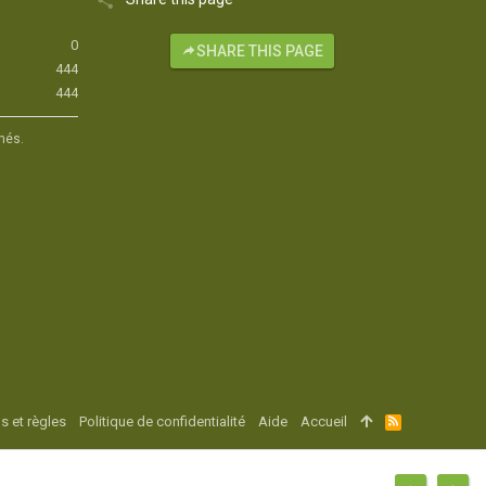
0
SHARE THIS PAGE
444
444
hés.
s et règles
Politique de confidentialité
Aide
Accueil
R
S
S