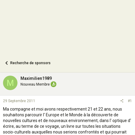
o
n
Recherche de sponsors
Maximilien1989
M
Nouveau Membre
29 Septembre 2011
#1
Ma compagne et moi avons respectivement 21 et 22 ans, nous
souhaitons parcourir l' Europe et le Monde à la découverte de
nouvelles cultures et de nouveaux environnement, dans l' optique d'
écrire, au terme de ce voyage, un livre sur toutes les situations
socio-culturels auxquelles nous serions confrontés et qui pourrait