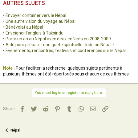
AUTRES SUJETS
•
Envoyer container vers le Népal
•
Une autre vision du voyage au Népal
•
Bénévolat au Népal
•
Enseigner l’anglais à Taksindu
•
Partir un an au Népal avec deux enfants en 2008-2009
•
Aide pour préparer une quête spirituelle : Inde ou Népal ?
•
Événements, rencontres, festivals et conférences sur le Népal
________________
Note :
Pour faciliter la recherche, quelques sujets pertinents à
plusieurs thèmes ont été répertoriés sous chacun de ces thèmes.
You must log in or register to reply here.
Facebook
Twitter
Reddit
Pinterest
Tumblr
WhatsApp
Email
Lien
Share:
Népal