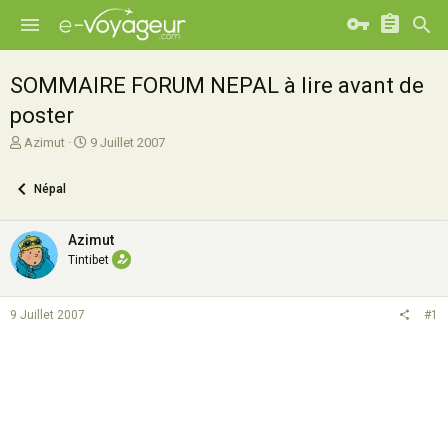
SOMMAIRE FORUM NEPAL à lire avant de
poster
A
D
Azimut
9 Juillet 2007
u
a
t
t
Népal
e
e
u
d
r
e
Azimut
d
d
Tintibet
e
é
l
b
a
u
9 Juillet 2007
#1
d
t
i
s
c
u
s
s
i