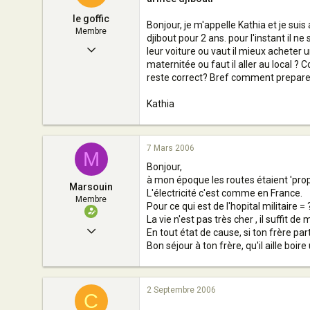
le goffic
Bonjour, je m'appelle Kathia et je suis 
Membre
djibout pour 2 ans. pour l'instant il n
6 Mars 2006
leur voiture ou vaut il mieux acheter u
maternitée ou faut il aller au local ?
3
reste correct? Bref comment preparer le
0
Kathia
9
nantes
7 Mars 2006
M
Bonjour,
à mon époque les routes étaient 'prop
Marsouin
L'électricité c'est comme en France.
Membre
Pour ce qui est de l'hopital militaire = 
La vie n'est pas très cher , il suffit d
25 Janvier 2006
En tout état de cause, si ton frère part
Bon séjour à ton frère, qu'il aille boir
37
0
2 Septembre 2006
20
C