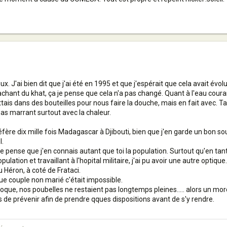
reux. J'ai bien dit que j'ai été en 1995 et que j'espérait que cela avait év
achant du khat, ça je pense que cela n'a pas changé. Quant à l'eau couran
mettais dans des bouteilles pour nous faire la douche, mais en fait avec. 
 pas marrant surtout avec la chaleur.
préfère dix mille fois Madagascar à Djibouti, bien que j'en garde un bon 
l.
, je pense que j'en connais autant que toi la population. Surtout qu'en tan
pulation et travaillant à l'hopital militaire, j'ai pu avoir une autre optiq
u Héron, à coté de Frataci.
ue couple non marié c'était impossible.
'époque, nos poubelles ne restaient pas longtemps pleines..... alors un mo
s de prévenir afin de prendre qques dispositions avant de s'y rendre.