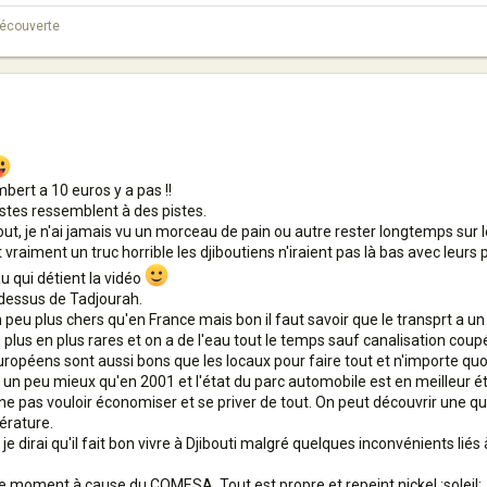
 découverte
ert a 10 euros y a pas !!
stes ressemblent à des pistes.
t, je n'ai jamais vu un morceau de pain ou autre rester longtemps sur le
ait vraiment un truc horrible les djiboutiens n'iraient pas là bas avec leur
au qui détient la vidéo
u dessus de Tadjourah.
un peu plus chers qu'en France mais bon il faut savoir que le transprt a u
de plus en plus rares et on a de l'eau tout le temps sauf canalisation cou
européens sont aussi bons que les locaux pour faire tout et n'importe qu
t un peu mieux qu'en 2001 et l'état du parc automobile est en meilleur ét
 ne pas vouloir économiser et se priver de tout. On peut découvrir une qu
érature.
 je dirai qu'il fait bon vivre à Djibouti malgré quelques inconvénients lié
n ce moment à cause du COMESA. Tout est propre et repeint nickel :soleil: