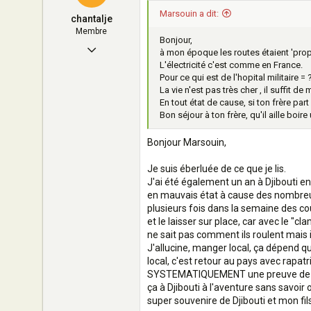
mandelieu
Marsouin a dit:
chantalje
Membre
Bonjour,
2 Septembre 2006
à mon époque les routes étaient 'propr
L'électricité c'est comme en France.
6
Pour ce qui est de l'hopital militaire = 
0
La vie n'est pas très cher , il suffit d
En tout état de cause, si ton frère part
9
Bon séjour à ton frère, qu'il aille boir
AUBAGNE
Bonjour Marsouin,
Je suis éberluée de ce que je lis.
J'ai été également un an à Djibouti en
en mauvais état à cause des nombreuse
plusieurs fois dans la semaine des cou
et le laisser sur place, car avec le "cl
ne sait pas comment ils roulent mais 
J'allucine, manger local, ça dépend qu
local, c'est retour au pays avec rapat
SYSTEMATIQUEMENT une preuve de paie
ça à Djibouti à l'aventure sans savoir 
super souvenire de Djibouti et mon fils