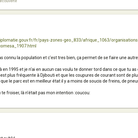
 découverte
diplomatie.gouv.fr/fr/pays-zones-geo_833/afrique_1063/organisatio
-comesa_1907.html
s connu la population et c'est tres bien, ça permet de se faire une autre 
 là en 1995 et je n'ai en aucun cas voulu te donner tord dans ce que tu as 
est plus fréquente à Djibouti et que les coupures de courant sont de plus
que le parc est en meilleur état il y a moins de soucis de freins, de pneu
 te froiser, là n'était pas mon intention :coucou: