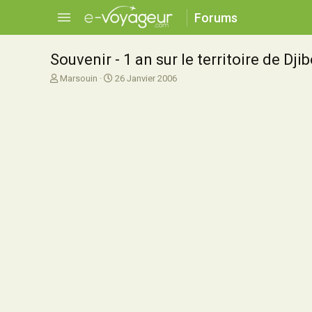
Forums
Souvenir - 1 an sur le territoire de Djib
A
D
Marsouin
26 Janvier 2006
u
a
t
t
e
e
u
d
r
e
d
d
e
é
l
b
a
u
d
t
i
s
c
u
s
s
i
o