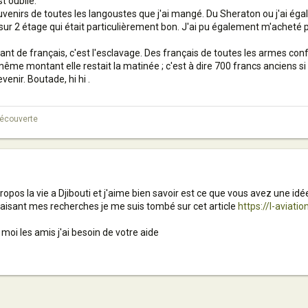
t oublié.
ouvenirs de toutes les langoustes que j'ai mangé. Du Sheraton ou j'ai ég
sur 2 étage qui était particulièrement bon. J'ai pu également m'acheté 
nant de français, c'est l'esclavage. Des français de toutes les armes c
même montant elle restait la matinée ; c'est à dire 700 francs anciens s
venir. Boutade, hi hi .
 découverte
opos la vie a Djibouti et j'aime bien savoir est ce que vous avez une idée
 faisant mes recherches je me suis tombé sur cet article
https://l-aviati
moi les amis j'ai besoin de votre aide