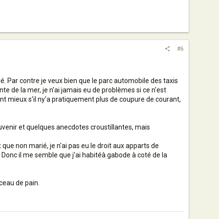
#6
olué. Par contre je veux bien que le parc automobile des taxis
te de la mer, je n'ai jamais eu de problèmes si ce n'est
Tant mieux s'il ny'a pratiquement plus de coupure de courant,
souvenir et quelques anecdotes croustillantes, mais
t que non marié, je n'ai pas eu le droit aux apparts de
ue. Donc il me semble que j'ai habitéà gabode à coté de la
rceau de pain.