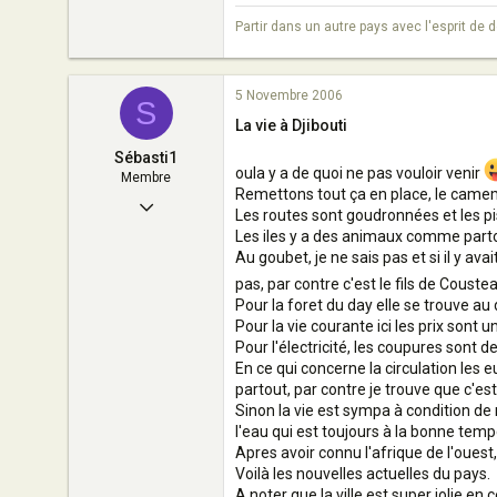
Partir dans un autre pays avec l'esprit de
5 Novembre 2006
S
La vie à Djibouti
Sébasti1
oula y a de quoi ne pas vouloir venir
Membre
Remettons tout ça en place, le camemb
23 Septembre 2006
Les routes sont goudronnées et les pi
Les iles y a des animaux comme partou
18
Au goubet, je ne sais pas et si il y av
0
pas, par contre c'est le fils de Couste
11
Pour la foret du day elle se trouve a
Pour la vie courante ici les prix sont 
français à Djibouti
Pour l'électricité, les coupures sont 
En ce qui concerne la circulation les 
partout, par contre je trouve que c'es
Sinon la vie est sympa à condition de
l'eau qui est toujours à la bonne temp
Apres avoir connu l'afrique de l'ouest,
Voilà les nouvelles actuelles du pays.
A noter que la ville est super jolie e