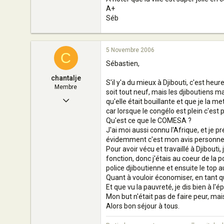
A+
Séb
5 Novembre 2006
C
Sébastien,
chantalje
S'il y'a du mieux à Djibouti, c'est heu
Membre
soit tout neuf, mais les djiboutiens m
2 Septembre 2006
qu'elle était bouillante et que je la 
car lorsque le congélo est plein c'est
6
Qu'est ce que le COMESA ?
0
J'ai moi aussi connu l'Afrique, et je 
évidemment c'est mon avis personne
9
Pour avoir vécu et travaillé à Djibouti
fonction, donc j'étais au coeur de la po
AUBAGNE
police djiboutienne et ensuite le top a
Quant à vouloir économiser, en tant q
Et que vu la pauvreté, je dis bien à l
Mon but n'était pas de faire peur, mai
Alors bon séjour à tous.