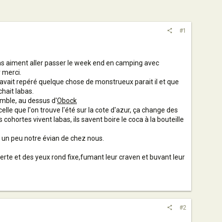
#1
gens aiment aller passer le week end en camping avec
r merci.
 avait repéré quelque chose de monstrueux parait il et que
chait labas.
emble, au dessus d'
Obock
lle que l'on trouve l'été sur la cote d'azur, ça change des
cohortes vivent labas, ils savent boire le coca à la bouteille
est un peu notre évian de chez nous.
rte et des yeux rond fixe,fumant leur craven et buvant leur
#2