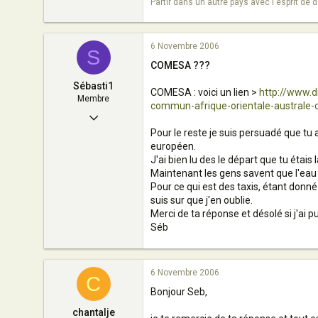
Partir dans un autre pays avec l'esprit de
6 Novembre 2006
S
COMESA ???
Sébasti1
COMESA : voici un lien >
http://www.
Membre
commun-afrique-orientale-australe
23 Septembre 2006
Pour le reste je suis persuadé que tu a
18
européen.
0
J'ai bien lu des le départ que tu étais
Maintenant les gens savent que l'eau 
11
Pour ce qui est des taxis, étant donné 
suis sur que j'en oublie.
français à Djibouti
Merci de ta réponse et désolé si j'ai pu
Séb
6 Novembre 2006
C
Bonjour Seb,
chantalje