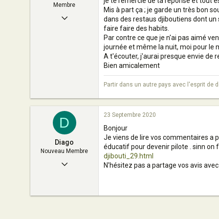
je te remercie de ta réponse et tout es
Membre
Mis à part ça ; je garde un très bon s
2 Septembre 2006
dans des restaus djiboutiens dont un 
faire faire des habits.
6
Par contre ce que je n'ai pas aimé ve
0
journée et même la nuit, moi pour le 
A t'écouter, j'aurai presque envie de re
9
Bien amicalement
AUBAGNE
Partir dans un autre pays avec l'esprit de
23 Septembre 2020
D
Bonjour
Je viens de lire vos commentaires a pr
Diago
éducatif pour devenir pilote . sinn on
Nouveau Membre
djibouti_29.html
23 Septembre 2020
N'hésitez pas a partage vos avis avec 
1
0
1