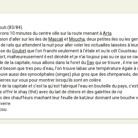
bouti (83/84).
ons 10 minutes du centre ville sur la route menant à
Arta
.
sion d'aller sur les iles de
Mascali
et
Moucha
, deux petites iles ou les 
e rats qui attendent la nuit pour aller voler les victuailles laissées à leu
sse du
Goubet
que l'on franchi seulement à l'étale et ou le cdt Cousteau
mort, malheureusement il est décédé et je n'ai toujour pas su ce qui se ca
e de la capitale, nous allions dans la foret du
Day
qui se trouve , il me s
t besoin que tres peu d'eau, l'on trouve labas une température égale à ce
 trouve aussi des synocéphales (singes) plus gros que des chimpansés, des 
erres sur vous pour montrer lorsqu'ils sont en colère.
 de la capitale et c'est la qu'est fabriqué l'eau en bouteille du pays, c'
offrir le shay (thé) avec du lait de chèvre et des galettes de riz.
c des chauffeurs machant leur feuille de kat,leur donnant une bouche ve
verre.
cou: