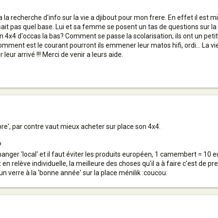
a la recherche d'info sur la vie a djibout pour mon frere. En effet il est m
e sait pas quel base. Lui et sa femme se posent un tas de questions sur la
n 4x4 d'occas la bas? Comment se passe la scolarisation, ils ont un petit d
 Comment est le courant pourront ils emmener leur matos hifi, ordi... La 
ur arrivé !!! Merci de venir a leurs aide.
re', par contre vaut mieux acheter sur place son 4x4.
?
e manger 'local' et il faut éviter les produits européen, 1 camembert = 10 e
 en relève individuelle, la meilleure des choses qu'il a à faire c'est de pr
e un verre à la 'bonne année' sur la place ménilik :coucou: