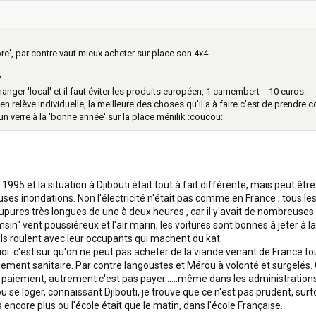
e', par contre vaut mieux acheter sur place son 4x4.
?
e manger 'local' et il faut éviter les produits européen, 1 camembert = 10 euros.
 en relève individuelle, la meilleure des choses qu'il a à faire c'est de prendre co
e un verre à la 'bonne année' sur la place ménilik :coucou:
 1995 et la situation à Djibouti était tout à fait différente, mais peut ê
s inondations. Non l'électricité n'était pas comme en France ; tous les
pures très longues de une à deux heures , car il y'avait de nombreuses pa
amsin" vent poussiéreux et l'air marin, les voitures sont bonnes à jeter à la
ils roulent avec leur occupants qui machent du kat.
oi. c'est sur qu'on ne peut pas acheter de la viande venant de France tous
riement sanitaire. Par contre langoustes et Mérou à volonté et surgelés.
ment, autrement c'est pas payer......même dans les administrations 
ou se loger, connaissant Djibouti, je trouve que ce n'est pas prudent, surt
 encore plus ou l'école était que le matin, dans l'école Française.