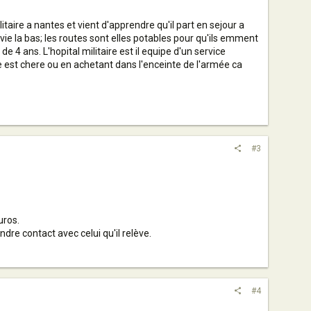
ilitaire a nantes et vient d'apprendre qu'il part en sejour a
 vie la bas; les routes sont elles potables pour qu'ils emment
e 4 ans. L'hopital militaire est il equipe d'un service
vie est chere ou en achetant dans l'enceinte de l'armée ca
#3
uros.
endre contact avec celui qu'il relève.
#4