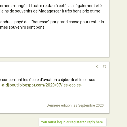
alement mangé et l'autre restau à coté. J'ai également été
pleins de souvenirs de Madagascar à très bons prix et me
onfondues payé des "bouesse" par grand chose pour rester la
i mes souvenirs sont bons.
#9
 concernant les école d'aviation a djibouti et le cursus
on-a-djibouti.blogspot.com/2020/07/les-ecoles-
Dernière édition:
23 Septembre 2020
You must log in or register to reply here.