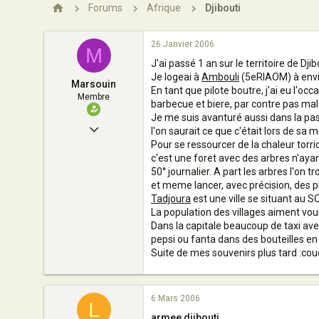
n
Forums
Afrique
Djibouti
26 Janvier 2006
M
J'ai passé 1 an sur le territoire de Dji
Je logeai à
Ambouli
(5eRIAOM) à envir
Marsouin
En tant que pilote boutre, j'ai eu l'occa
Membre
barbecue et biere, par contre pas mal d
Je me suis avanturé aussi dans la pa
25 Janvier 2006
l'on saurait ce que c'était lors de sa 
Pour se ressourcer de la chaleur torrid
37
c'est une foret avec des arbres n'ayan
0
50° journalier. A part les arbres l'on
et meme lancer, avec précision, des pi
20
Tadjoura
est une ville se situant au SO
La population des villages aiment vous 
mandelieu
Dans la capitale beaucoup de taxi ave
pepsi ou fanta dans des bouteilles en 
Suite de mes souvenirs plus tard :cou
6 Mars 2006
L
armee djibouti