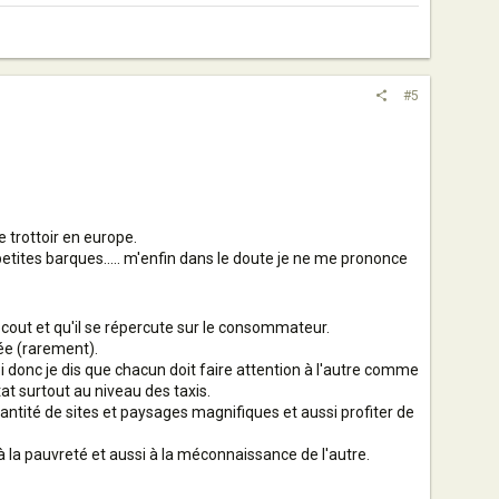
#5
 trottoir en europe.
s petites barques..... m'enfin dans le doute je ne me prononce
n cout et qu'il se répercute sur le consommateur.
pée (rarement).
oi donc je dis que chacun doit faire attention à l'autre comme
at surtout au niveau des taxis.
antité de sites et paysages magnifiques et aussi profiter de
s à la pauvreté et aussi à la méconnaissance de l'autre.